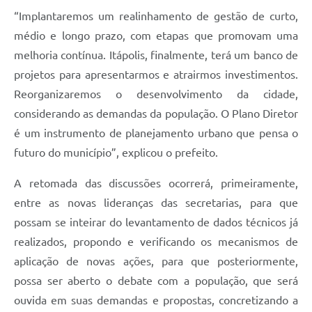
Carta de Serviços
“Implantaremos um realinhamento de gestão de curto,
Notícias
médio e longo prazo, com etapas que promovam uma
melhoria contínua. Itápolis, finalmente, terá um banco de
Turismo
projetos para apresentarmos e atrairmos investimentos.
Galeria de Vídeos
Reorganizaremos o desenvolvimento da cidade,
Projetos
considerando as demandas da população. O Plano Diretor
é um instrumento de planejamento urbano que pensa o
Contas Públicas
futuro do município”, explicou o prefeito.
Links
A retomada das discussões ocorrerá, primeiramente,
Telefones Úteis
entre as novas lideranças das secretarias, para que
Transparência
possam se inteirar do levantamento de dados técnicos já
realizados, propondo e verificando os mecanismos de
Enquete
aplicação de novas ações, para que posteriormente,
Jornal
possa ser aberto o debate com a população, que será
ouvida em suas demandas e propostas, concretizando a
Agenda