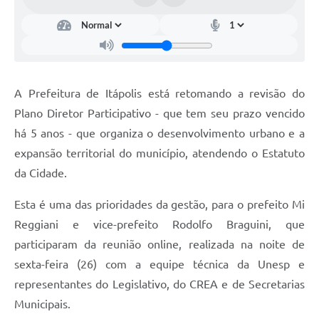
Documentos
Distritos
Água de Qualidade
A Prefeitura de Itápolis está retomando a revisão do
Gasoduto (Gás Natural)
Plano Diretor Participativo - que tem seu prazo vencido
Feriados Municipais
há 5 anos - que organiza o desenvolvimento urbano e a
expansão territorial do município, atendendo o Estatuto
Bairros Rurais
da Cidade.
História
Esta é uma das prioridades da gestão, para o prefeito Mi
Galeria de Fotos
Reggiani e vice-prefeito Rodolfo Braguini, que
Ouvidoria Municipal
participaram da reunião online, realizada na noite de
sexta-feira (26) com a equipe técnica da Unesp e
Audiências Públicas
representantes do Legislativo, do CREA e de Secretarias
Arquivos para Download
Municipais.