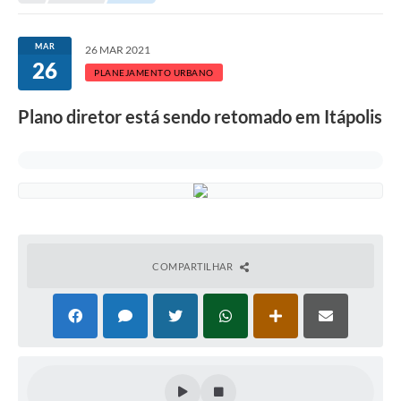
Secretarias
Serviços Online
MAR
26 MAR 2021
26
Carta de Serviços
PLANEJAMENTO URBANO
Contato
Plano diretor está sendo retomado em Itápolis
Legislação
Editais
Contratos
Vagas de Emprego - PAT
COMPARTILHAR
Plano Diretor
Planos de Tecnologia da Informação e Comunicação
Via Rápida Empresa
Itinerário do Transporte Público de Itápolis