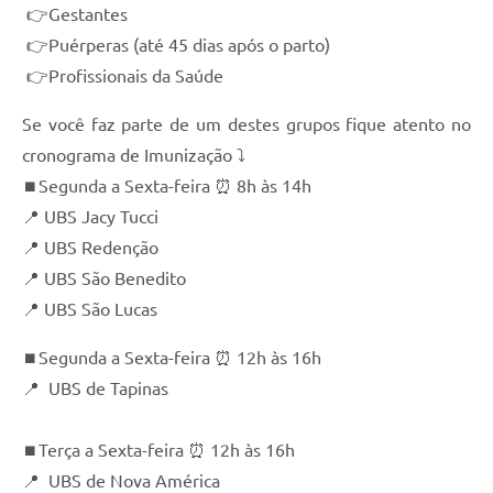
Carta de Serviços
👉Gestantes
👉Puérperas (até 45 dias após o parto)
Notícias
👉Profissionais da Saúde
Turismo
Se você faz parte de um destes grupos fique atento no
Galeria de Vídeos
cronograma de Imunização ⤵️
Projetos
⏹Segunda a Sexta-feira ⏰ 8h às 14h
📍 UBS Jacy Tucci
Contas Públicas
📍 UBS Redenção
Links
📍 UBS São Benedito
Telefones Úteis
📍 UBS São Lucas
Transparência
⏹Segunda a Sexta-feira ⏰ 12h às 16h
📍 UBS de Tapinas
Enquete
Jornal
⏹Terça a Sexta-feira ⏰ 12h às 16h
Agenda
📍 UBS de Nova América