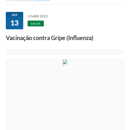
Secretarias
Serviços Online
ABR
13 ABR 2021
13
Carta de Serviços
SAÚDE
Contato
Vacinação contra Gripe (Influenza)
Legislação
Editais
Contratos
Vagas de Emprego - PAT
Plano Diretor
Planos de Tecnologia da Informação e Comunicação
Via Rápida Empresa
Itinerário do Transporte Público de Itápolis