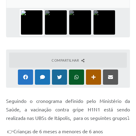
Documentos
Distritos
Água de Qualidade
Gasoduto (Gás Natural)
Feriados Municipais
COMPARTILHAR
Bairros Rurais
História
Galeria de Fotos
Seguindo o cronograma definido pelo Ministério da
Ouvidoria Municipal
Saúde, a vacinação contra gripe H1N1 está sendo
Audiências Públicas
realizada nas UBSs de Itápolis, para os seguintes grupos⤵
Arquivos para Download
👉Crianças de 6 meses a menores de 6 anos