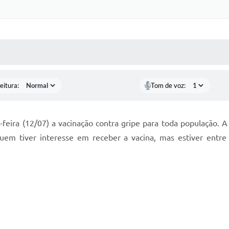
 MÍDIAS
RECEBA NOTÍCIAS
eitura:
Tom de voz:
feira (12/07) a vacinação contra gripe para toda população. A
Quem tiver interesse em receber a vacina, mas estiver entre
.