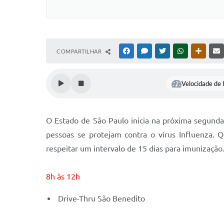
COMPARTILHAR
FACEBOOK
MESSENGER
TWITTER
WHATSAPP
OUTRAS
Velocidade de l
O Estado de São Paulo inicia na próxima segunda-
pessoas se protejam contra o vírus Influenza. 
respeitar um intervalo de 15 dias para imunização
8h às 12h
Drive-Thru São Benedito