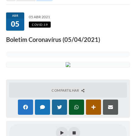
Secretarias
Serviços Online
ABR
05 ABR 2021
05
Carta de Serviços
COVID-19
Contato
Boletim Coronavírus (05/04/2021)
Legislação
Editais
Contratos
Vagas de Emprego - PAT
COMPARTILHAR
Plano Diretor
Planos de Tecnologia da Informação e Comunicação
Via Rápida Empresa
Itinerário do Transporte Público de Itápolis