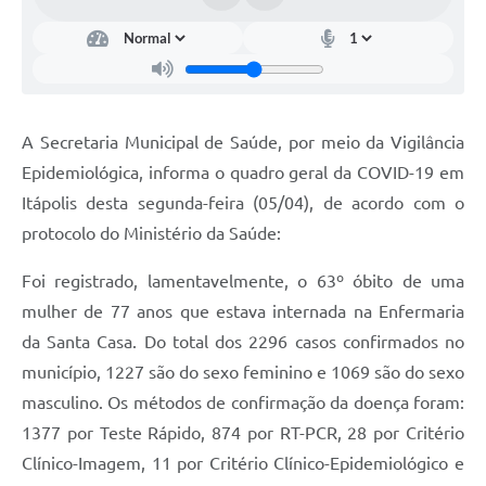
Documentos
Distritos
Água de Qualidade
A Secretaria Municipal de Saúde, por meio da Vigilância
Gasoduto (Gás Natural)
Epidemiológica, informa o quadro geral da COVID-19 em
Feriados Municipais
Itápolis desta segunda-feira (05/04), de acordo com o
protocolo do Ministério da Saúde:
Bairros Rurais
Foi registrado, lamentavelmente, o 63º óbito de uma
História
mulher de 77 anos que estava internada na Enfermaria
Galeria de Fotos
da Santa Casa. Do total dos 2296 casos confirmados no
Ouvidoria Municipal
município, 1227 são do sexo feminino e 1069 são do sexo
masculino. Os métodos de confirmação da doença foram:
Audiências Públicas
1377 por Teste Rápido, 874 por RT-PCR, 28 por Critério
Arquivos para Download
Clínico-Imagem, 11 por Critério Clínico-Epidemiológico e