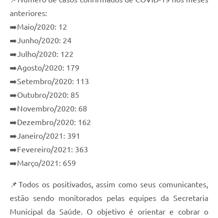
e-SIC
anteriores:
➡️Maio/2020: 12
Diário Oficial
➡️Junho/2020: 24
➡️Julho/2020: 122
➡️Agosto/2020: 179
➡️Setembro/2020: 113
➡️Outubro/2020: 85
➡️Novembro/2020: 68
➡️Dezembro/2020: 162
➡️Janeiro/2021: 391
➡️Fevereiro/2021: 363
➡️Março/2021: 659
📌Todos os positivados, assim como seus comunicantes,
estão sendo monitorados pelas equipes da Secretaria
Municipal da Saúde. O objetivo é orientar e cobrar o