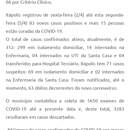
Carta de Serviços
06 por Critério Clínico.
Notícias
Itápolis registrou de sexta-feira (2/4) até esta segunda-
feira (5/4) 83 novos casos positivos e mais 15 pessoas
Turismo
estão curadas da COVID-19.
Galeria de Vídeos
O total de casos confirmados ativos, atualmente, é de
Projetos
312: 299 em isolamento domiciliar, 14 internados na
Enfermaria, 04 internados na UTI da Santa Casa e 04
Contas Públicas
transferidos para Hospital Terciário. Itápolis tem 71 casos
Links
suspeitos: 69 em isolamento domiciliar e 02 internados
na Enfermaria da Santa Casa. Foram notificados, até o
Telefones Úteis
momento, 63 óbitos decorrentes do novo coronavírus.
Transparência
O município contabiliza a coleta de 5650 exames de
Enquete
COVID-19 até a presente data e, deste total, 3283
Jornal
resultaram em casos descartados.
Agenda
📌Número de casos confirmados de COVID-19 nos meses