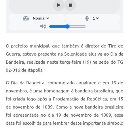
Documentos
Distritos
Água de Qualidade
Gasoduto (Gás Natural)
O prefeito municipal, que também é diretor do Tiro de
Feriados Municipais
Guerra, esteve presente na Solenidade alusiva ao Dia da
Bandeira, realizada nesta terça-feira (19) na sede do TG
Bairros Rurais
02-016 de Itápolis.
História
O Dia da Bandeira, comemorado anualmente em 19 de
Galeria de Fotos
novembro, é uma homenagem à bandeira brasileira, que
Ouvidoria Municipal
foi criada logo após a Proclamação da República, em 15
de novembro de 1889. Como a nova bandeira brasileira
Audiências Públicas
foi apresentada no dia 19 de novembro de 1889, essa
Arquivos para Download
data foi escolhida para lembrar deste importante símbolo