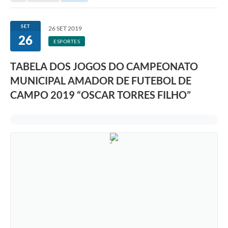
Secretarias
Serviços Online
SET
26 SET 2019
26
Carta de Serviços
ESPORTES
Contato
TABELA DOS JOGOS DO CAMPEONATO
MUNICIPAL AMADOR DE FUTEBOL DE
Legislação
CAMPO 2019 “OSCAR TORRES FILHO”
Editais
Contratos
Vagas de Emprego - PAT
Plano Diretor
Planos de Tecnologia da Informação e Comunicação
Via Rápida Empresa
Itinerário do Transporte Público de Itápolis