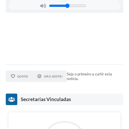
Carta de Serviços
Notícias
Turismo
Galeria de Vídeos
Projetos
Contas Públicas
Links
Seja o primeiro a curtir esta
GOSTEI
NÃO GOSTEI
notícia.
Telefones Úteis
Transparência
Secretarias Vinculadas
Enquete
Jornal
Agenda