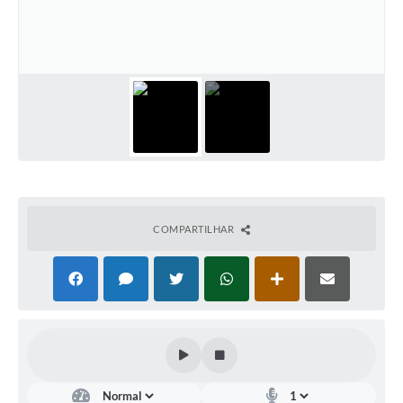
Documentos
Distritos
Água de Qualidade
Gasoduto (Gás Natural)
Feriados Municipais
Bairros Rurais
COMPARTILHAR
História
Galeria de Fotos
Ouvidoria Municipal
Audiências Públicas
Arquivos para Download