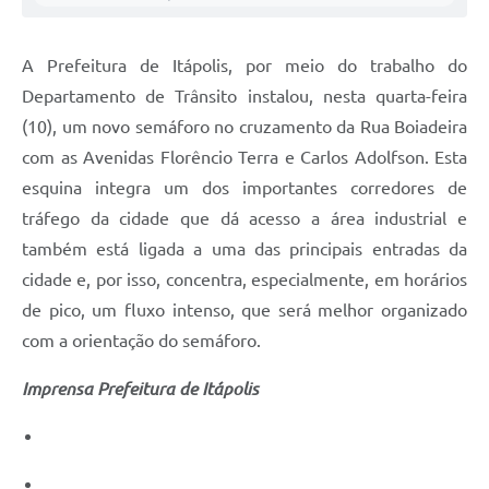
Carta de Serviços
Notícias
A Prefeitura de Itápolis, por meio do trabalho do
Turismo
Departamento de Trânsito instalou, nesta quarta-feira
(10), um novo semáforo no cruzamento da Rua Boiadeira
Galeria de Vídeos
com as Avenidas Florêncio Terra e Carlos Adolfson. Esta
Projetos
esquina integra um dos importantes corredores de
tráfego da cidade que dá acesso a área industrial e
Contas Públicas
também está ligada a uma das principais entradas da
Links
cidade e, por isso, concentra, especialmente, em horários
Telefones Úteis
de pico, um fluxo intenso, que será melhor organizado
com a orientação do semáforo.
Transparência
Imprensa Prefeitura de Itápolis
Enquete
Jornal
Agenda