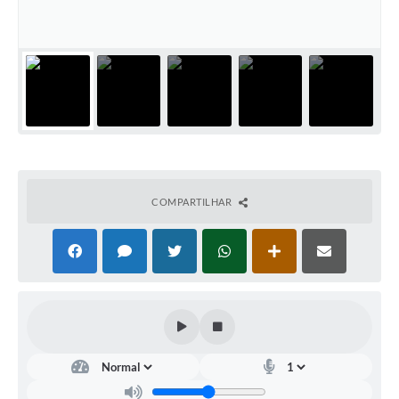
Documentos
Distritos
Água de Qualidade
Gasoduto (Gás Natural)
Feriados Municipais
Bairros Rurais
COMPARTILHAR
História
Galeria de Fotos
Ouvidoria Municipal
Audiências Públicas
Arquivos para Download