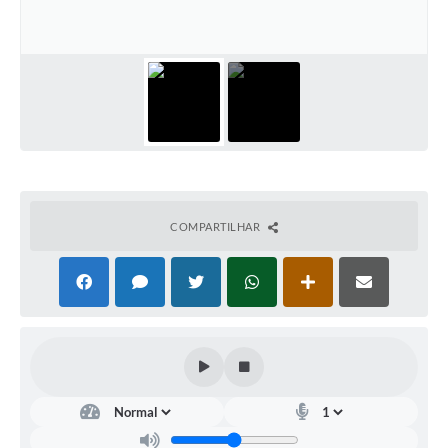
Documentos
Distritos
Água de Qualidade
Gasoduto (Gás Natural)
Feriados Municipais
Bairros Rurais
COMPARTILHAR
História
Galeria de Fotos
Ouvidoria Municipal
Audiências Públicas
Arquivos para Download