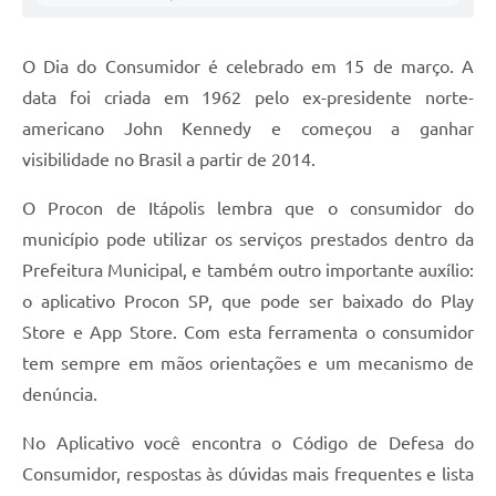
Carta de Serviços
Notícias
O Dia do Consumidor é celebrado em 15 de março. A
Turismo
data foi criada em 1962 pelo ex-presidente norte-
americano John Kennedy e começou a ganhar
Galeria de Vídeos
visibilidade no Brasil a partir de 2014.
Projetos
O Procon de Itápolis lembra que o consumidor do
Contas Públicas
município pode utilizar os serviços prestados dentro da
Links
Prefeitura Municipal, e também outro importante auxílio:
o aplicativo Procon SP, que pode ser baixado do Play
Telefones Úteis
Store e Ap
p Store. Com esta ferramenta o consumidor
Transparência
tem sempre em mãos orientações e um mecanismo de
denúncia.
Enquete
Jornal
No Aplicativo você encontra o Código de Defesa do
Consumidor, respostas às dúvidas mais frequentes e lista
Agenda