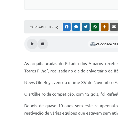
COMPARTILHAR
FACEBOOK
MESSENGER
TWITTER
WHATSAPP
OUTRAS
Velocidade de l
As arquibancadas do Estádio dos Amaros recebe
Torres Filho”, realizada no dia do aniversário de It
News Old Boys venceu o time XV de Novembro F.C. 
O artilheiro da competição, com 12 gols, foi Raf
Depois de quase 10 anos sem este campeonato, a
reativação de várias equipes que estavam sem ati