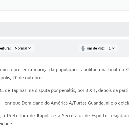
 MÍDIAS
RECEBA NOTÍCIAS
eitura:
Tom de voz:
ram a presença maciça da população itapolitana na final do
ápolis, 20 de outubro.
de Tapinas, na disputa por pênaltis, por 3 X 1, depois da par
ael Henrique Demiciano do América A/Furtas Guandalini e o gol
 Prefeitura de Itápolis e a Secretaria de Esporte resgataram
vidade.