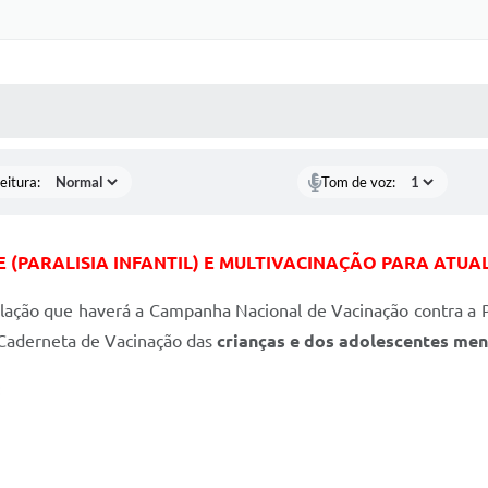
 MÍDIAS
RECEBA NOTÍCIAS
eitura:
Tom de voz:
E (PARALISIA INFANTIL) E MULTIVACINAÇÃO PARA ATU
ação que haverá a Campanha Nacional de Vacinação contra a Par
a Caderneta de Vacinação das
crianças e dos adolescentes men
: