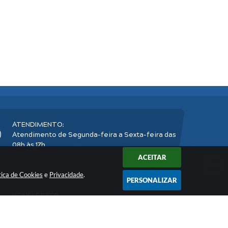
ATENDIMENTO:
Atendimento de Segunda-feira a Sexta-feira das
08h às 17h
ACEITAR
tica de Cookies
e
Privacidade
.
PERSONALIZAR
NEWSLETTER:
Inscreva-se
e receba nossos informativos