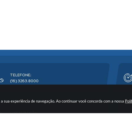
TELEFONE:
(16) 3263.8000
rar a sua experiência de navegação. Ao continuar você concorda com a nossa
Polí
LOCALIZAÇÃO:
Avenida Florêncio Terra, nº 399 - CEP: 14900-219