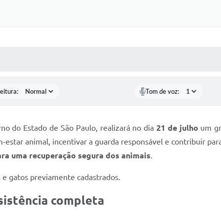
 MÍDIAS
RECEBA NOTÍCIAS
eitura:
Tom de voz:
rno do Estado de São Paulo, realizará no dia
21 de julho
um g
estar animal, incentivar a guarda responsável e contribuir par
ara uma recuperação segura dos animais
.
 e gatos previamente cadastrados.
sistência completa