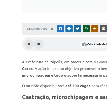
COMPARTILHAR
FACEBOOK
MESSENGER
TWITTER
WHATSAPP
OUTRAS
Velocidade de l
A Prefeitura de Itápolis, em parceria com o Gove
Gatos
. A ação tem como objetivo promover o bem-
microchipagem e todo o suporte necessário p
O mutirão disponibilizará
até 300 vagas
para cães
Castração, microchipagem e as