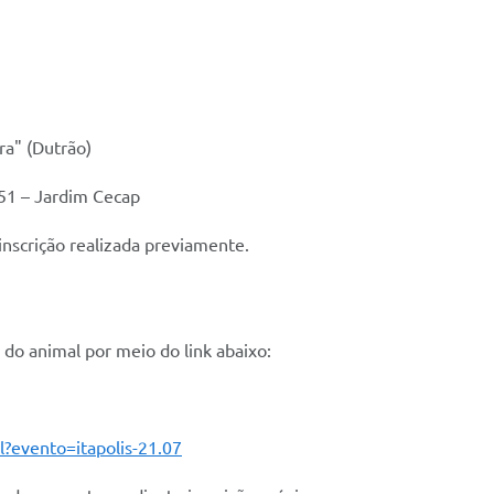
ra" (Dutrão)
51 – Jardim Cecap
inscrição realizada previamente.
 do animal por meio do link abaixo:
ml?evento=itapolis-21.07