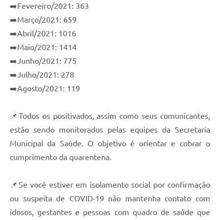
➡️Fevereiro/2021: 363
e-SIC
➡️Março/2021: 659
Diário Oficial
➡️Abril/2021: 1016
➡️Maio/2021: 1414
➡️Junho/2021: 775
➡️Julho/2021: 278
➡️Agosto/2021: 119
📌Todos os positivados, assim como seus comunicantes,
estão sendo monitorados pelas equipes da Secretaria
Municipal da Saúde. O objetivo é orientar e cobrar o
cumprimento da quarentena.
📌Se você estiver em isolamento social por confirmação
ou suspeita de COVID-19 não mantenha contato com
idosos, gestantes e pessoas com quadro de saúde que