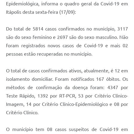
Epidemiológica, informa o quadro geral da Covid-19 em
Documentos
Itápolis desta sexta-feira (17/09):
Distritos
Do total de 5814 casos confirmados no município, 3117
Água de Qualidade
são do sexo feminino e 2697 são do sexo masculino. Não
Gasoduto (Gás Natural)
foram registrados novos casos de Covid-19 e mais 02
pessoas estão recuperadas no município.
Feriados Municipais
Bairros Rurais
O total de casos confirmados ativos, atualmente, é 12 em
História
isolamento domiciliar. Foram notificados 167 óbitos. Os
métodos de confirmação da doença foram: 4347 por
Galeria de Fotos
Teste Rápido, 1392 por RT-PCR, 53 por Critério Clínico-
Ouvidoria Municipal
Imagem, 14 por Critério Clínico-Epidemiológico e 08 por
Critério Clínico.
Audiências Públicas
Arquivos para Download
O município tem 08 casos suspeitos de Covid-19 em