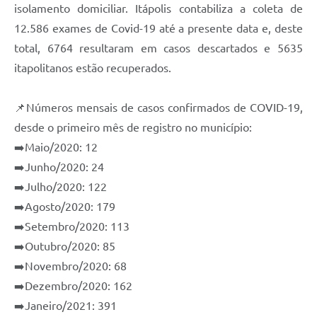
Carta de Serviços
isolamento domiciliar. Itápolis contabiliza a coleta de
12.586 exames de Covid-19 até a presente data e, deste
Notícias
total, 6764 resultaram em casos descartados e 5635
Turismo
itapolitanos estão recuperados.
Galeria de Vídeos
📌Números mensais de casos confirmados de COVID-19,
Projetos
desde o primeiro mês de registro no município:
Contas Públicas
➡️Maio/2020: 12
➡️Junho/2020: 24
Links
➡️Julho/2020: 122
Telefones Úteis
➡️Agosto/2020: 179
Transparência
➡️Setembro/2020: 113
➡️Outubro/2020: 85
Enquete
➡️Novembro/2020: 68
Jornal
➡️Dezembro/2020: 162
➡️Janeiro/2021: 391
Agenda