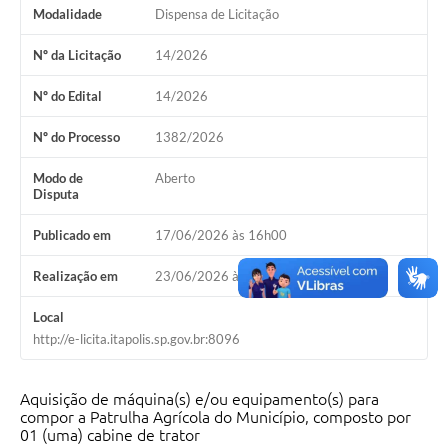
Modalidade
Dispensa de Licitação
Documentos
Nº da Licitação
14/2026
Distritos
Nº do Edital
14/2026
Água de Qualidade
Nº do Processo
1382/2026
Gasoduto (Gás Natural)
Modo de
Aberto
Feriados Municipais
Disputa
Bairros Rurais
Publicado em
17/06/2026 às 16h00
História
Realização em
23/06/2026 às 08h30
Galeria de Fotos
Local
Ouvidoria Municipal
http://e-licita.itapolis.sp.gov.br:8096
Audiências Públicas
Aquisição de máquina(s) e/ou equipamento(s) para
Arquivos para Download
compor a Patrulha Agrícola do Município, composto por
01 (uma) cabine de trator