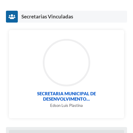
Carta de Serviços
Notícias
Secretarias Vinculadas
Turismo
Galeria de Vídeos
Projetos
Contas Públicas
Links
Telefones Úteis
SECRETARIA MUNICIPAL DE
Transparência
DESENVOLVIMENTO...
Edson Luis Plastina
Enquete
Jornal
Agenda