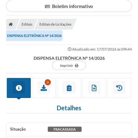
Secretarias
Boletim informativo
Serviços Online
Editais
Editais de Licitações
Carta de Serviços
DISPENSA ELETRÔNICA Nº 14/2026
Contato
Legislação
Atualizado em: 17/07/2026 às 09h44
DISPENSA ELETRÔNICA Nº 14/2026
Editais
Imprimir
Contratos
3
Vagas de Emprego - PAT
Plano Diretor
Detalhes
Planos de Tecnologia da Informação e Comunicação
Via Rápida Empresa
Situação
FRACASSADA
Itinerário do Transporte Público de Itápolis