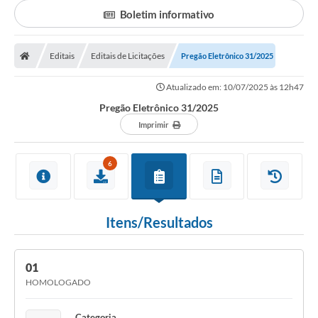
Secretarias
Boletim informativo
Serviços Online
Editais
Editais de Licitações
Carta de Serviços
Pregão Eletrônico 31/2025
Contato
Atualizado em: 10/07/2025 às 12h47
Pregão Eletrônico 31/2025
Legislação
Imprimir
Editais
6
Contratos
Vagas de Emprego - PAT
Itens/Resultados
Plano Diretor
Planos de Tecnologia da Informação e Comunicação
01
Via Rápida Empresa
HOMOLOGADO
Itinerário do Transporte Público de Itápolis
Categoria