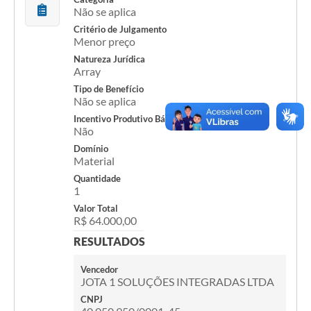
Não se aplica
Documentos
Critério de Julgamento
Menor preço
Distritos
Natureza Jurídica
Array
Água de Qualidade
Tipo de Benefício
Gasoduto (Gás Natural)
Não se aplica
Incentivo Produtivo Básico
Feriados Municipais
Não
Domínio
Bairros Rurais
Material
Quantidade
História
1
Galeria de Fotos
Valor Total
R$ 64.000,00
Ouvidoria Municipal
RESULTADOS
Audiências Públicas
Vencedor
JOTA 1 SOLUÇÕES INTEGRADAS LTDA
Arquivos para Download
CNPJ