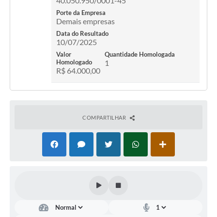
40.050.950/0001-45
Carta de Serviços
Porte da Empresa
Demais empresas
Notícias
Data do Resultado
Turismo
10/07/2025
Valor
Quantidade Homologada
Galeria de Vídeos
Homologado
1
R$ 64.000,00
Projetos
Contas Públicas
Links
COMPARTILHAR
Telefones Úteis
Transparência
Enquete
Jornal
Agenda