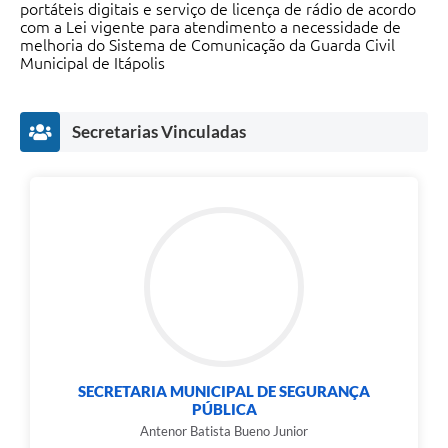
Carta de Serviços
portáteis digitais e serviço de licença de rádio de acordo
com a Lei vigente para atendimento a necessidade de
melhoria do Sistema de Comunicação da Guarda Civil
Notícias
Municipal de Itápolis
Turismo
Galeria de Vídeos
Secretarias Vinculadas
Projetos
Contas Públicas
Links
Telefones Úteis
Transparência
Enquete
SECRETARIA MUNICIPAL DE SEGURANÇA
Jornal
PÚBLICA
Antenor Batista Bueno Junior
Agenda