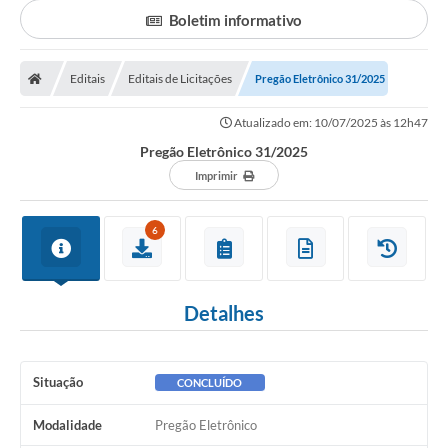
Secretarias
Boletim informativo
Serviços Online
Editais
Editais de Licitações
Carta de Serviços
Pregão Eletrônico 31/2025
Contato
Atualizado em: 10/07/2025 às 12h47
Pregão Eletrônico 31/2025
Legislação
Imprimir
Editais
6
Contratos
Vagas de Emprego - PAT
Detalhes
Plano Diretor
Planos de Tecnologia da Informação e Comunicação
Situação
CONCLUÍDO
Via Rápida Empresa
Modalidade
Pregão Eletrônico
Itinerário do Transporte Público de Itápolis