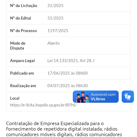
Nº da Licitação
31/2025
Documentos
Nº do Edital
31/2025
Distritos
Nº do Processo
1197/2025
Água de Qualidade
Modo de
Aberto
Gasoduto (Gás Natural)
Disputa
Feriados Municipais
Amparo Legal
Lei 14.133/2021, Art 28, I
Bairros Rurais
Publicado em
17/06/2025 às 08h00
História
Realização em
04/07/2025 às 08h30
Galeria de Fotos
Local
Ouvidoria Municipal
https://e-licita.itapolis.sp.gov.br:8096/
Audiências Públicas
Contratação de Empresa Especializada para o
Arquivos para Download
fornecimento de repetidora digital instalada, rádios
comunicadores móveis digitais, rádios comunicadores