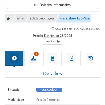
Secretarias
Boletim informativo
Serviços Online
Editais
Editais de Licitações
Carta de Serviços
Pregão Eletrônico 28/2025
Contato
Atualizado em: 11/07/2025 às 10h08
Pregão Eletrônico 28/2025
Legislação
Imprimir
Editais
4
Contratos
Vagas de Emprego - PAT
Detalhes
Plano Diretor
Planos de Tecnologia da Informação e Comunicação
Situação
CONCLUÍDO
Via Rápida Empresa
Modalidade
Pregão Eletrônico
Itinerário do Transporte Público de Itápolis