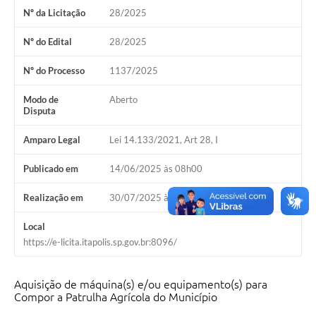
Nº da Licitação
28/2025
Documentos
Nº do Edital
28/2025
Distritos
Nº do Processo
1137/2025
Água de Qualidade
Modo de
Aberto
Gasoduto (Gás Natural)
Disputa
Feriados Municipais
Amparo Legal
Lei 14.133/2021, Art 28, I
Bairros Rurais
Publicado em
14/06/2025 às 08h00
História
Realização em
30/07/2025 às 08h30
Galeria de Fotos
Local
Ouvidoria Municipal
https://e-licita.itapolis.sp.gov.br:8096/
Audiências Públicas
Aquisição de máquina(s) e/ou equipamento(s) para
Arquivos para Download
Compor a Patrulha Agrícola do Município