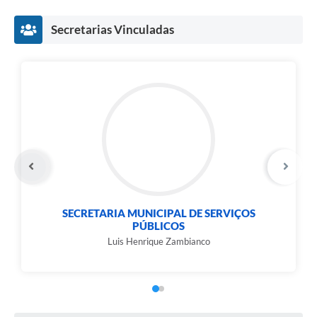
Carta de Serviços
Secretarias Vinculadas
Notícias
Turismo
Galeria de Vídeos
Projetos
Contas Públicas
Links
Telefones Úteis
SECRETARIA MUNICIPAL DE SERVIÇOS
Transparência
PÚBLICOS
Luis Henrique Zambianco
Enquete
Jornal
Agenda