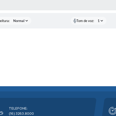
 MÍDIAS
eitura:
Tom de voz:
TELEFONE:
(16) 3263.8000