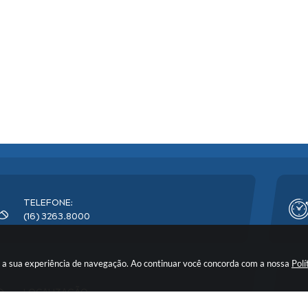
TELEFONE:
(16) 3263.8000
rar a sua experiência de navegação. Ao continuar você concorda com a nossa
Polí
LOCALIZAÇÃO:
Avenida Florêncio Terra, nº 399 - CEP: 14900-219