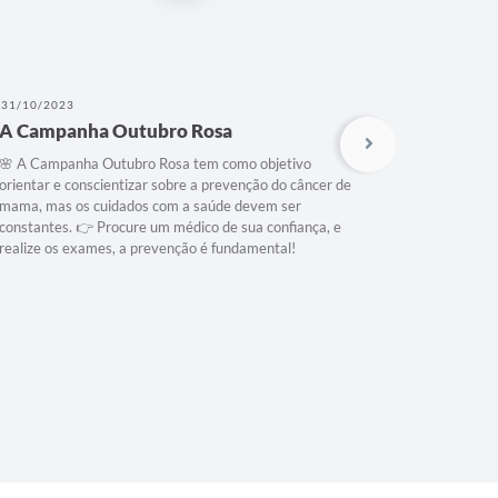
31/10/2023
09/10/202
A Campanha Outubro Rosa
Campanh
🌸 A Campanha Outubro Rosa tem como objetivo
👉 No últi
orientar e conscientizar sobre a prevenção do câncer de
Campanha N
mama, mas os cuidados com a saúde devem ser
Crianças e
constantes. 👉 Procure um médico de sua confiança, e
atualizar 
realize os exames, a prevenção é fundamental!
aconteceu 
Tapinas. 
crianças e
doenças: T
Infantil, D
Infecção p