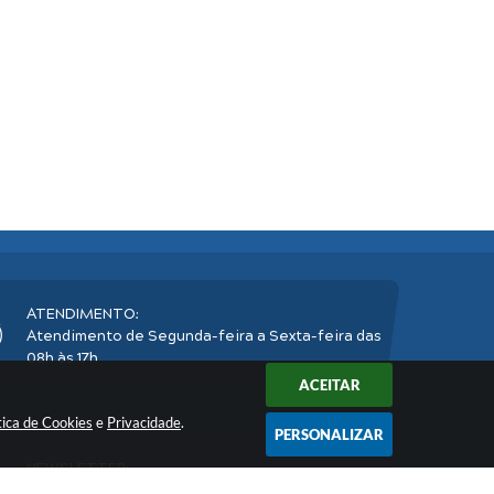
ATENDIMENTO:
Atendimento de Segunda-feira a Sexta-feira das
08h às 17h
ACEITAR
tica de Cookies
e
Privacidade
.
PERSONALIZAR
NEWSLETTER:
Inscreva-se
e receba nossos informativos