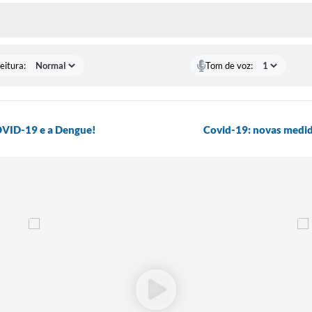
 MÍDIAS
eitura:
Tom de voz:
COVID-19 e a Dengue!
Covid-19: novas medid