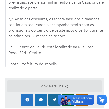
pré-natais, até o encaminhamento à Santa Casa, onde é
Documentos
realizado o parto.
Distritos
👉 Além das consultas, os recém nascidos e mamães
continuam realizando o acompanhamento com os
Água de Qualidade
profissionais do Centro de Saúde após o parto, durante
Gasoduto (Gás Natural)
os primeiros 12 meses da criança.
Feriados Municipais
📍 O Centro de Saúde está localizado na Rua José
Rossi, 824 - Centro.
Bairros Rurais
História
Fonte: Prefeitura de Itápolis
Galeria de Fotos
Ouvidoria Municipal
COMPARTILHAR
Audiências Públicas
Arquivos para Download