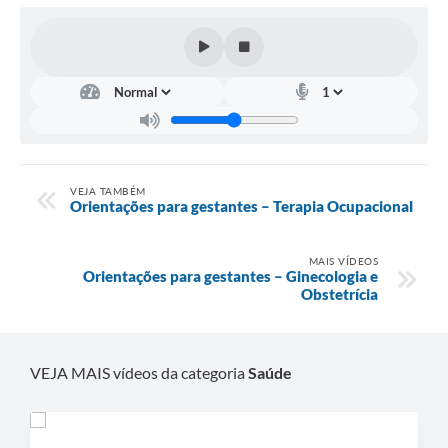
Carta de Serviços
Notícias
Turismo
Galeria de Vídeos
Projetos
VEJA TAMBÉM
Contas Públicas
Orientações para gestantes – Terapia Ocupacional
Links
MAIS VÍDEOS
Orientações para gestantes – Ginecologia e
Telefones Úteis
Obstetrícia
Transparência
Enquete
VEJA MAIS vídeos da categoria
Saúde
Jornal
Agenda