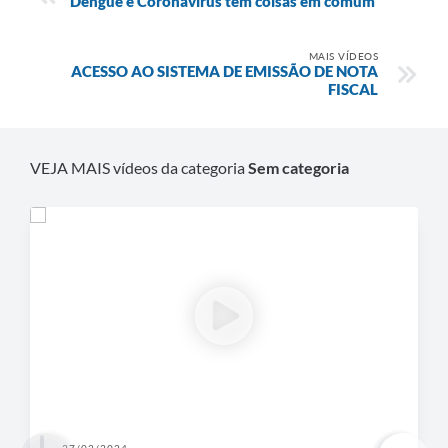
Dengue e Coronavírus tem coisas em comum
Carta de Serviços
Notícias
MAIS VÍDEOS
ACESSO AO SISTEMA DE EMISSÃO DE NOTA
Turismo
FISCAL
Galeria de Vídeos
Projetos
VEJA MAIS vídeos da categoria
Sem categoria
Contas Públicas
Links
Telefones Úteis
Transparência
Enquete
Jornal
Agenda
27/02/2024