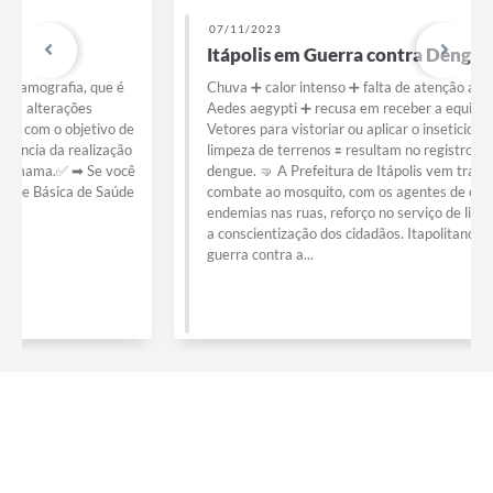
07/11/2023
Itápolis em Guerra contra Dengue
Chuva ➕ calor intenso ➕ falta de atenção aos criadouros do
Aedes aegypti ➕ recusa em receber a equipe do Controle de
Vetores para vistoriar ou aplicar o inseticida ➕ falta de
limpeza de terrenos 🟰 resultam no registro de casos de
dengue. 🤜 A Prefeitura de Itápolis vem trabalhando firme no
combate ao mosquito, com os agentes de combate às
endemias nas ruas, reforço no serviço de limpeza da cidade e
a conscientização dos cidadãos. Itapolitano: junte-se a nós na
guerra contra a...