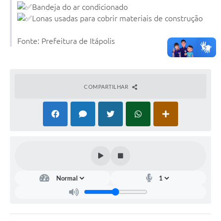
Carta de Serviços
Bandeja do ar condicionado
Lonas usadas para cobrir materiais de construção
Notícias
Fonte: Prefeitura de Itápolis
Turismo
Galeria de Vídeos
Projetos
COMPARTILHAR
Contas Públicas
Links
Telefones Úteis
Transparência
Enquete
Jornal
Agenda