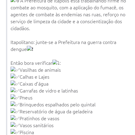
A Prefeitura de Itápolis está trabalhando firme no
Documentos
combate ao mosquito, com a aplicação do fumacê, os
agentes de combate às endemias nas ruas, reforço no
Distritos
serviço de limpeza da cidade e a conscientização dos
cidadãos.
Água de Qualidade
Itapolitano: junte-se a Prefeitura na guerra contra
Gasoduto (Gás Natural)
dengue
Feriados Municipais
Então bora verificar
:
Bairros Rurais
Vasilhas de animais
Calhas e Lajes
História
Caixas d’água
Galeria de Fotos
Garrafas de vidro e latinhas
Pneus
Ouvidoria Municipal
Brinquedos espalhados pelo quintal
Reservatório de água da geladeira
Audiências Públicas
Pratinhos de vasos
Vasos sanitários
Arquivos para Download
Piscina