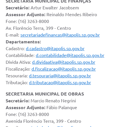
SECRETARIA MUNICIPAL DE FINANÇAS
Secretário:
Artur Ewalter Jacobsem
Assessor Adjunto:
Reinaldo Mendes Ribeiro
Fone: (16) 3263-8000
Av. Florêncio Terra, 399 - Centro
E-mail:
secretariadefinancas@itapolis.sp.gov.br
Departamentos:
Cadastro:
d.cadastro@itapolis.sp.gov.br
Contabilidade:
d.contabilidade@itapolis.sp.gov.br
Dívida Ativa:
d.dividaativa@itapolis.sp.gov.br
Fiscalização:
d.fiscalizacao@itapolis.sp.gov.br
Tesouraria:
d.tesouraria@itapolis.sp.gov.br
Tributação:
d.tributacao@itapolis.sp.gov.br
SECRETARIA MUNICIPAL DE OBRAS
Secretário:
Marcio Renato Negrini
Assessor Adjunto:
Fábio Palanque
Fone: (16) 3263-8000
Avenida Florêncio Terra, 399 - Centro