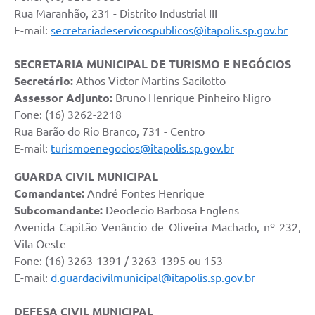
Rua Maranhão, 231 - Distrito Industrial III
E-mail:
secretariadeservicospublicos@itapolis.sp.gov.br
SECRETARIA MUNICIPAL DE TURISMO E NEGÓCIOS
Secretário:
Athos Victor Martins Sacilotto
Assessor Adjunto:
Bruno Henrique Pinheiro Nigro
Fone: (16) 3262-2218
Rua Barão do Rio Branco, 731 - Centro
E-mail:
turismoenegocios@itapolis.sp.gov.br
GUARDA CIVIL MUNICIPAL
Comandante:
André Fontes Henrique
Subcomandante:
Deoclecio Barbosa Englens
Avenida Capitão Venâncio de Oliveira Machado, nº 232,
Vila Oeste
Fone: (16) 3263-1391 / 3263-1395 ou 153
E-mail:
d.guardacivilmunicipal@itapolis.sp.gov.br
DEFESA CIVIL MUNICIPAL