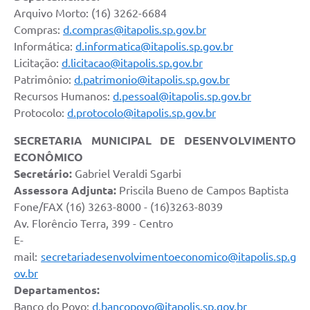
Carta de Serviços
Arquivo Morto: (16) 3262-6684
Compras:
d.compras@itapolis.sp.gov.br
Notícias
Informática:
d.informatica@itapolis.sp.gov.br
Turismo
Licitação:
d.licitacao@itapolis.sp.gov.br
Patrimônio:
d.patrimonio@itapolis.sp.gov.br
Galeria de Vídeos
Recursos Humanos:
d.pessoal@itapolis.sp.gov.br
Projetos
Protocolo:
d.protocolo@itapolis.sp.gov.br
Contas Públicas
SECRETARIA MUNICIPAL DE DESENVOLVIMENTO
ECONÔMICO
Links
Secretário:
Gabriel Veraldi Sgarbi
Assessora Adjunta:
Priscila Bueno de Campos Baptista
Telefones Úteis
Fone/FAX (16) 3263-8000 - (16)3263-8039
Transparência
Av. Florêncio Terra, 399 - Centro
E-
Enquete
mail:
secretariadesenvolvimentoeconomico@itapolis.sp.g
ov.br
Jornal
Departamentos:
Agenda
Banco do Povo:
d.bancopovo@itapolis.sp.gov.br