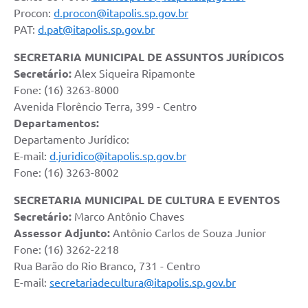
Procon:
d.procon@itapolis.sp.gov.br
e-SIC
PAT:
d.pat@itapolis.sp.gov.br
Diário Oficial
SECRETARIA MUNICIPAL DE ASSUNTOS JURÍDICOS
Secretário:
Alex Siqueira Ripamonte
Fone: (16) 3263-8000
Avenida Florêncio Terra, 399 - Centro
Departamentos:
Departamento Jurídico:
E-mail:
d.juridico@itapolis.sp.gov.br
Fone: (16) 3263-8002
SECRETARIA MUNICIPAL DE CULTURA E EVENTOS
Secretário:
Marco Antônio Chaves
Assessor Adjunto:
Antônio Carlos de Souza Junior
Fone: (16) 3262-2218
Rua Barão do Rio Branco, 731 - Centro
E-mail:
secretariadecultura@itapolis.sp.gov.br