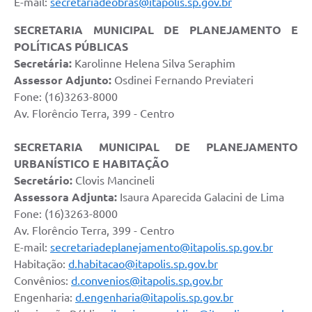
E-mail:
secretariadeobras@itapolis.sp.gov.br
SECRETARIA MUNICIPAL DE PLANEJAMENTO E
POLÍTICAS PÚBLICAS
Secretária:
Karolinne Helena Silva Seraphim
Assessor Adjunto:
Osdinei Fernando Previateri
Fone: (16)3263-8000
Av. Florêncio Terra, 399 - Centro
SECRETARIA MUNICIPAL DE PLANEJAMENTO
URBANÍSTICO E HABITAÇÃO
Secretário:
Clovis Mancineli
Assessora Adjunta:
Isaura Aparecida Galacini de Lima
Fone: (16)3263-8000
Av. Florêncio Terra, 399 - Centro
E-mail:
secretariadeplanejamento@itapolis.sp.gov.br
Habitação:
d.habitacao@itapolis.sp.gov.br
Convênios:
d.convenios@itapolis.sp.gov.br
Engenharia:
d.engenharia@itapolis.sp.gov.br