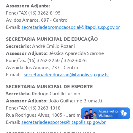
Assessora Adjunta:
Fone/FAX (16) 3262-8195
Av. dos Amaros, 697 - Centro
E-mail:
secretariadepromocaosocial@itapolis.sp.gov.br
SECRETARIA MUNICIPAL DE EDUCAÇÃO
Secretário:
André Emilio Rozani
Assessor Adjunto:
Jéssica Aparecida Scarone
Fone/fax: (16) 3262-2250 / 3262-6026
Avenida dos Amaros, 737 - Centro
E-mail –
secretariadeeducacao@itapolis.sp.gov.br
SECRETARIA MUNICIPAL DE ESPORTE
Secretária:
Rodrigo Cardilli Lucinio
Assessor Adjunto:
João Guilherme Brumatti
Fone/FAX (16) 3263-1318
Rua Rodrigues Alves, 1805 - Jardim CECAP
E-mail:
secretariadeesportes@itapolis.sp.gov.br