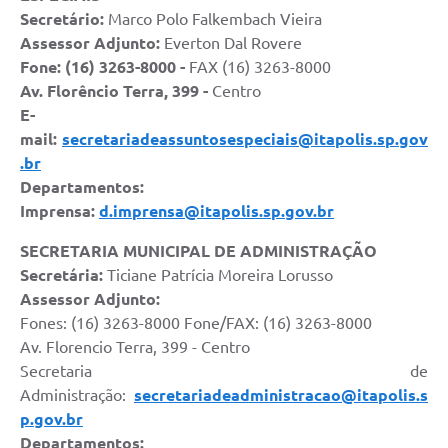
Secretário:
Marco Polo Falkembach Vieira
Documentos
Assessor Adjunto:
Everton Dal Rovere
Distritos
Fone: (16) 3263-8000 -
FAX (16) 3263-8000
Av. Florêncio Terra, 399 -
Centro
Água de Qualidade
E-
mail:
secretariadeassuntosespeciais@itapolis.sp.gov
Gasoduto (Gás Natural)
.br
Feriados Municipais
Departamentos:
Imprensa:
d.imprensa@itapolis.sp.gov.br
Bairros Rurais
SECRETARIA MUNICIPAL DE ADMINISTRAÇÃO
História
Secretária:
Ticiane Patrícia Moreira Lorusso
Galeria de Fotos
Assessor Adjunto:
Fones: (16) 3263-8000 Fone/FAX: (16) 3263-8000
Ouvidoria Municipal
Av. Florencio Terra, 399 - Centro
Secretaria de
Audiências Públicas
Administração:
secretariadeadministracao@itapolis.s
Arquivos para Download
p.gov.br
Departamentos: