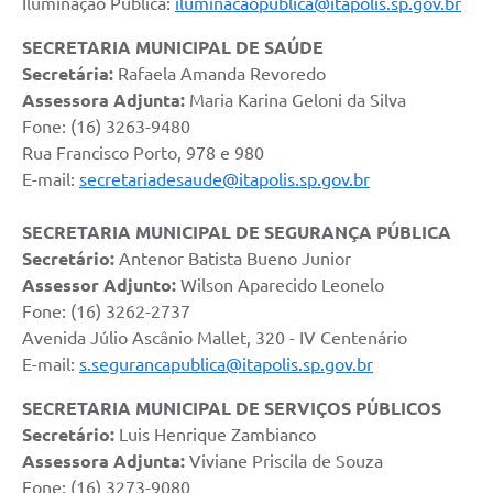
Iluminação Pública:
iluminacaopublica@itapolis.sp.gov.br
SECRETARIA MUNICIPAL DE SAÚDE
Secretária:
Rafaela Amanda Revoredo
Assessora Adjunta:
Maria Karina Geloni da Silva
Fone: (16) 3263-9480
Rua Francisco Porto, 978 e 980
E-mail:
secretariadesaude@itapolis.sp.gov.br
SECRETARIA MUNICIPAL DE SEGURANÇA PÚBLICA
Secretário:
Antenor Batista Bueno Junior
Assessor Adjunto:
Wilson Aparecido Leonelo
Fone: (16) 3262-2737
Avenida Júlio Ascânio Mallet, 320 - IV Centenário
E-mail:
s.segurancapublica@itapolis.sp.gov.br
SECRETARIA MUNICIPAL DE SERVIÇOS PÚBLICOS
Secretário:
Luis Henrique Zambianco
Assessora Adjunta:
Viviane Priscila de Souza
Fone: (16) 3273-9080