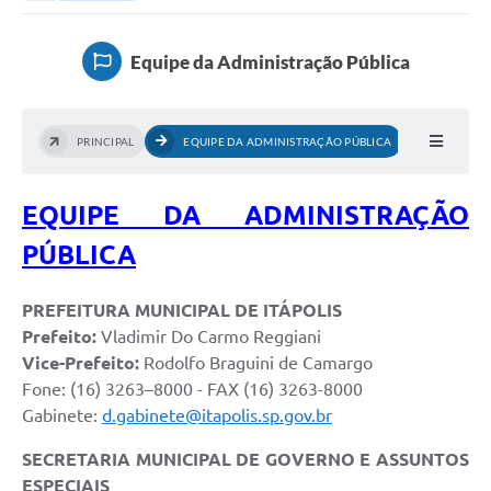
Secretarias
Serviços Online
Equipe da Administração Pública
Carta de Serviços
Contato
PRINCIPAL
EQUIPE DA ADMINISTRAÇÃO PÚBLICA
Legislação
EQUIPE DA ADMINISTRAÇÃO
Editais
PÚBLICA
Contratos
Vagas de Emprego - PAT
PREFEITURA MUNICIPAL DE ITÁPOLIS
Prefeito:
Vladimir Do Carmo Reggiani
Plano Diretor
Vice-Prefeito:
Rodolfo Braguini de Camargo
Planos de Tecnologia da Informação e Comunicação
Fone: (16) 3263–8000 - FAX (16) 3263-8000
Gabinete:
d.gabinete@itapolis.sp.gov.br
Via Rápida Empresa
SECRETARIA MUNICIPAL DE GOVERNO E ASSUNTOS
Itinerário do Transporte Público de Itápolis
ESPECIAIS