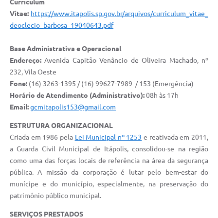
Curriculum
Documentos
Vitae:
https://www.itapolis.sp.gov.br/arquivos/curriculum_vitae_
deoclecio_barbosa_19040643.pdf
Distritos
Base Administrativa e Operacional
Água de Qualidade
Endereço:
Avenida Capitão Venâncio de Oliveira Machado, nº
Gasoduto (Gás Natural)
232, Vila Oeste
Fone:
(16) 3263-1395 / (16) 99627-7989 / 153 (Emergência)
Feriados Municipais
Horário de Atendimento (Administrativo):
08h às 17h
Bairros Rurais
Email:
gcmitapolis153@gmail.com
ESTRUTURA ORGANIZACIONAL
História
Criada em 1986 pela
Lei Municipal nº 1253
e reativada em 2011,
Galeria de Fotos
a Guarda Civil Municipal de Itápolis, consolidou-se na região
como uma das forças locais de referência na área da segurança
Ouvidoria Municipal
pública. A missão da corporação é lutar pelo bem-estar do
Audiências Públicas
munícipe e do município, especialmente, na preservação do
patrimônio público municipal.
Arquivos para Download
SERVIÇOS PRESTADOS