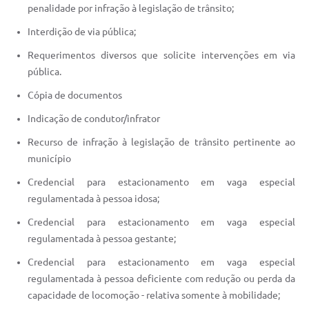
Carta de Serviços
penalidade por infração à legislação de trânsito;
Notícias
Interdição de via pública;
Requerimentos diversos que solicite intervenções em via
Turismo
pública.
Galeria de Vídeos
Cópia de documentos
Projetos
Indicação de condutor/infrator
Contas Públicas
Recurso de infração à legislação de trânsito pertinente ao
município
Links
Credencial para estacionamento em vaga especial
Telefones Úteis
regulamentada à pessoa idosa;
Transparência
Credencial para estacionamento em vaga especial
regulamentada à pessoa gestante;
Enquete
Credencial para estacionamento em vaga especial
Jornal
regulamentada à pessoa deficiente com redução ou perda da
capacidade de locomoção - relativa somente à mobilidade;
Agenda