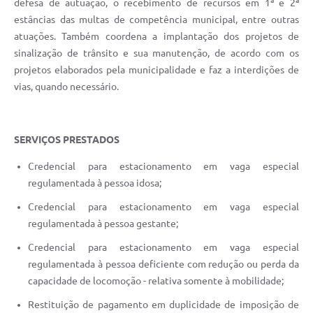
defesa de autuação, o recebimento de recursos em 1ª e 2ª
Documentos
estâncias das multas de competência municipal, entre outras
atuações. Também coordena a implantação dos projetos de
Distritos
sinalização de trânsito e sua manutenção, de acordo com os
projetos elaborados pela municipalidade e faz a interdições de
Água de Qualidade
vias, quando necessário.
Gasoduto (Gás Natural)
Feriados Municipais
SERVIÇOS PRESTADOS
Bairros Rurais
Credencial para estacionamento em vaga especial
História
regulamentada à pessoa idosa;
Credencial para estacionamento em vaga especial
Galeria de Fotos
regulamentada à pessoa gestante;
Ouvidoria Municipal
Credencial para estacionamento em vaga especial
Audiências Públicas
regulamentada à pessoa deficiente com redução ou perda da
capacidade de locomoção - relativa somente à mobilidade;
Arquivos para Download
Restituição de pagamento em duplicidade de imposição de