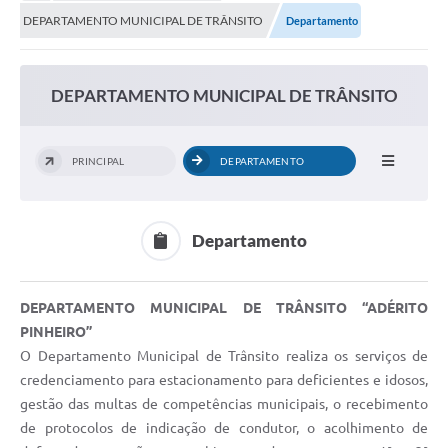
Secretarias
DEPARTAMENTO MUNICIPAL DE TRÂNSITO
Departamento
Serviços Online
Carta de Serviços
DEPARTAMENTO MUNICIPAL DE TRÂNSITO
Contato
Legislação
PRINCIPAL
DEPARTAMENTO
Editais
Contratos
Departamento
Vagas de Emprego - PAT
DEPARTAMENTO MUNICIPAL DE TRÂNSITO “ADÉRITO
Plano Diretor
PINHEIRO”
Planos de Tecnologia da Informação e Comunicação
O Departamento Municipal de Trânsito realiza os serviços de
credenciamento para estacionamento para deficientes e idosos,
Via Rápida Empresa
gestão das multas de competências municipais, o recebimento
de protocolos de indicação de condutor, o acolhimento de
Itinerário do Transporte Público de Itápolis