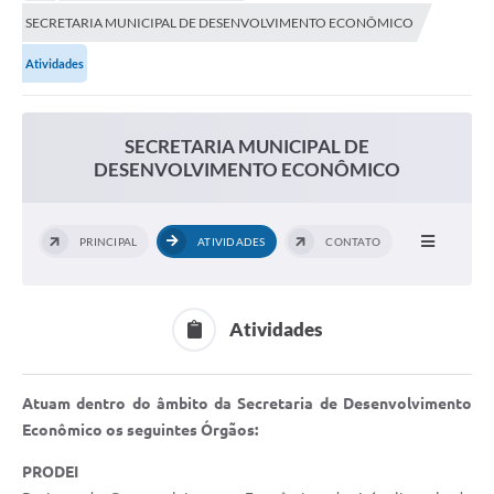
Secretarias
SECRETARIA MUNICIPAL DE DESENVOLVIMENTO ECONÔMICO
Serviços Online
Atividades
Carta de Serviços
Contato
SECRETARIA MUNICIPAL DE
DESENVOLVIMENTO ECONÔMICO
Legislação
Editais
PRINCIPAL
ATIVIDADES
CONTATO
Contratos
Vagas de Emprego - PAT
Atividades
Plano Diretor
Planos de Tecnologia da Informação e Comunicação
Atuam dentro do âmbito da Secretaria de Desenvolvimento
Econômico os seguintes Órgãos:
Via Rápida Empresa
PRODEI
Itinerário do Transporte Público de Itápolis