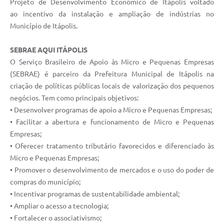
Projeto de Desenvolvimento Econômico de Itápolis voltado
Documentos
ao incentivo da instalação e ampliação de indústrias no
Município de Itápolis.
Distritos
SEBRAE AQUI ITÁPOLIS
Água de Qualidade
O Serviço Brasileiro de Apoio às Micro e Pequenas Empresas
Gasoduto (Gás Natural)
(SEBRAE) é parceiro da Prefeitura Municipal de Itápolis na
criação de políticas públicas locais de valorização dos pequenos
Feriados Municipais
negócios. Tem como principais objetivos:
Bairros Rurais
• Desenvolver programas de apoio a Micro e Pequenas Empresas;
• Facilitar a abertura e funcionamento de Micro e Pequenas
História
Empresas;
• Oferecer tratamento tributário favorecidos e diferenciado às
Galeria de Fotos
Micro e Pequenas Empresas;
Ouvidoria Municipal
• Promover o desenvolvimento de mercados e o uso do poder de
compras do município;
Audiências Públicas
• Incentivar programas de sustentabilidade ambiental;
• Ampliar o acesso a tecnologia;
Arquivos para Download
• Fortalecer o associativismo;