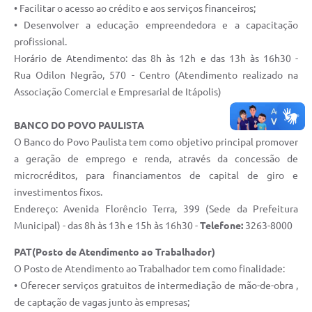
Carta de Serviços
• Facilitar o acesso ao crédito e aos serviços financeiros;
• Desenvolver a educação empreendedora e a capacitação
Notícias
profissional.
Turismo
Horário de Atendimento: das 8h às 12h e das 13h às 16h30 -
Rua Odilon Negrão, 570 - Centro (Atendimento realizado na
Galeria de Vídeos
Associação Comercial e Empresarial de Itápolis)
Projetos
BANCO DO POVO PAULISTA
Contas Públicas
O Banco do Povo Paulista tem como objetivo principal promover
a geração de emprego e renda, através da concessão de
Links
microcréditos, para financiamentos de capital de giro e
investimentos fixos.
Telefones Úteis
Endereço: Avenida Florêncio Terra, 399 (Sede da Prefeitura
Transparência
Municipal) - das 8h às 13h e 15h às 16h30 -
Telefone:
3263-8000
Enquete
PAT(Posto de Atendimento ao Trabalhador)
O Posto de Atendimento ao Trabalhador tem como finalidade:
Jornal
• Oferecer serviços gratuitos de intermediação de mão-de-obra ,
de captação de vagas junto às empresas;
Agenda