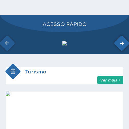
Carta de Serviços
Notícias
ACESSO RÁPIDO
Turismo
Galeria de Vídeos
Projetos
Contas Públicas
Links
Turismo
Ver mais +
Telefones Úteis
Transparência
Enquete
Jornal
Agenda