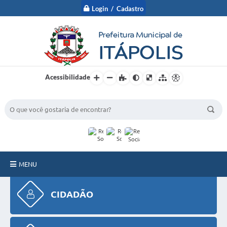
Login / Cadastro
Acessibilidade
BUSCA DO SITE:
MENU
A Prefeitura
CIDADÃO
Nossa Cidade