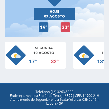
Download
HOJE
09 AGOSTO
19º
33º
SEGUNDA
T
10 AGOSTO
11 
17º
32º
13º
Telefone: (16) 3263.8000
Endereço: Avenida Florêncio Terra, nº 399 | CEP: 14900-219
Atendimento de Segunda-feira a Sexta-feira das 08h às 17h
Itápolis - SP