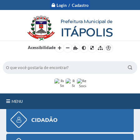
Login / Cadastro
Acessibilidade
BUSCA DO SITE:
MENU
A Prefeitura
CIDADÃO
Nossa Cidade