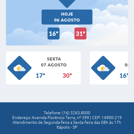
Download
HOJE
06 AGOSTO
16º
31º
SEXTA
S
07 AGOSTO
08 
17º
30º
16º
Telefone: (16) 3263.8000
Endereço: Avenida Florêncio Terra, nº 399 | CEP: 14900-219
Atendimento de Segunda-feira a Sexta-feira das 08h às 17h
Itápolis - SP