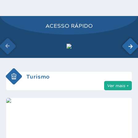
Carta de Serviços
Notícias
ACESSO RÁPIDO
Turismo
Galeria de Vídeos
Projetos
Contas Públicas
Links
Turismo
Ver mais +
Telefones Úteis
Transparência
Enquete
Jornal
Agenda