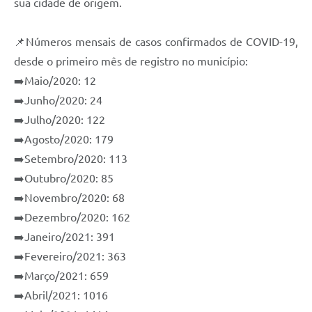
sua cidade de origem.
e-SIC
📌Números mensais de casos confirmados de COVID-19,
Diário Oficial
desde o primeiro mês de registro no município:
➡️Maio/2020: 12
➡️Junho/2020: 24
➡️Julho/2020: 122
➡️Agosto/2020: 179
➡️Setembro/2020: 113
➡️Outubro/2020: 85
➡️Novembro/2020: 68
➡️Dezembro/2020: 162
➡️Janeiro/2021: 391
➡️Fevereiro/2021: 363
➡️Março/2021: 659
➡️Abril/2021: 1016