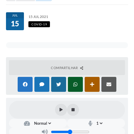
Secretarias
Serviços Online
JUL
15 JUL 2021
15
Carta de Serviços
COVID-19
Contato
Legislação
Editais
COMPARTILHAR
Contratos
Vagas de Emprego - PAT
Plano Diretor
Planos de Tecnologia da Informação e Comunicação
Via Rápida Empresa
Itinerário do Transporte Público de Itápolis