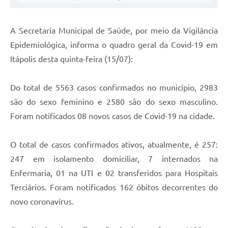
Documentos
A Secretaria Municipal de Saúde, por meio da Vigilância
Distritos
Epidemiológica, informa o quadro geral da Covid-19 em
Água de Qualidade
Itápolis desta quinta-feira (15/07):
Gasoduto (Gás Natural)
Do total de 5563 casos confirmados no município, 2983
Feriados Municipais
são do sexo feminino e 2580 são do sexo masculino.
Bairros Rurais
Foram notificados 08 novos casos de Covid-19 na cidade.
História
O total de casos confirmados ativos, atualmente, é 257:
Galeria de Fotos
247 em isolamento domiciliar, 7 internados na
Ouvidoria Municipal
Enfermaria, 01 na UTI e 02 transferidos para Hospitais
Terciários. Foram notificados 162 óbitos decorrentes do
Audiências Públicas
novo coronavírus.
Arquivos para Download