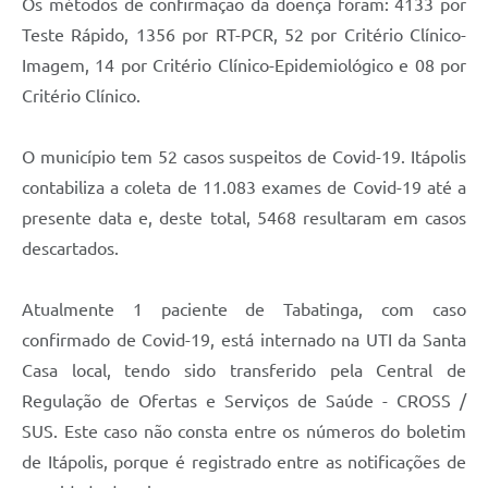
Os métodos de confirmação da doença foram: 4133 por
Carta de Serviços
Teste Rápido, 1356 por RT-PCR, 52 por Critério Clínico-
Notícias
Imagem, 14 por Critério Clínico-Epidemiológico e 08 por
Turismo
Critério Clínico.
Galeria de Vídeos
O município tem 52 casos suspeitos de Covid-19. Itápolis
Projetos
contabiliza a coleta de 11.083 exames de Covid-19 até a
presente data e, deste total, 5468 resultaram em casos
Contas Públicas
descartados.
Links
Telefones Úteis
Atualmente 1 paciente de Tabatinga, com caso
confirmado de Covid-19, está internado na UTI da Santa
Transparência
Casa local, tendo sido transferido pela Central de
Enquete
Regulação de Ofertas e Serviços de Saúde - CROSS /
SUS. Este caso não consta entre os números do boletim
Jornal
de Itápolis, porque é registrado entre as notificações de
Agenda