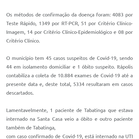
Carta de Serviços
Notícias
Os métodos de confirmação da doença foram: 4083 por
Teste Rápido, 1349 por RT-PCR, 51 por Critério Clínico-
Turismo
Imagem, 14 por Critério Clínico-Epidemiológico e 08 por
Galeria de Vídeos
Critério Clínico.
Projetos
O município tem 45 casos suspeitos de Covid-19, sendo
Contas Públicas
44 em isolamento domiciliar e 1 óbito suspeito. Itápolis
Links
contabiliza a coleta de 10.884 exames de Covid-19 até a
presente data e, deste total, 5334 resultaram em casos
Telefones Úteis
descartados.
Transparência
Lamentavelmente, 1 paciente de Tabatinga que estava
Enquete
internado na Santa Casa veio a óbito e outro paciente
Jornal
também de Tabatinga,
Agenda
com caso confirmado de Covid-19, está internado na UTI