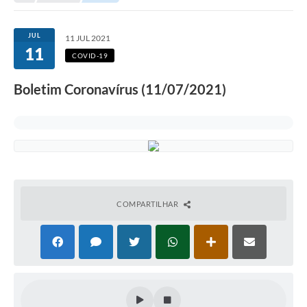
Secretarias
Serviços Online
JUL
11 JUL 2021
11
Carta de Serviços
COVID-19
Contato
Boletim Coronavírus (11/07/2021)
Legislação
Editais
Contratos
Vagas de Emprego - PAT
COMPARTILHAR
Plano Diretor
Planos de Tecnologia da Informação e Comunicação
Via Rápida Empresa
Itinerário do Transporte Público de Itápolis