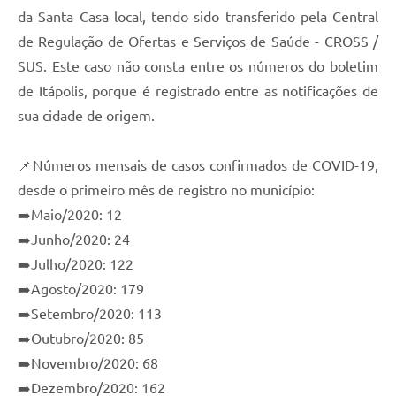
da Santa Casa local, tendo sido transferido pela Central
e-SIC
de Regulação de Ofertas e Serviços de Saúde - CROSS /
Diário Oficial
SUS. Este caso não consta entre os números do boletim
de Itápolis, porque é registrado entre as notificações de
sua cidade de origem.
📌Números mensais de casos confirmados de COVID-19,
desde o primeiro mês de registro no município:
➡️Maio/2020: 12
➡️Junho/2020: 24
➡️Julho/2020: 122
➡️Agosto/2020: 179
➡️Setembro/2020: 113
➡️Outubro/2020: 85
➡️Novembro/2020: 68
➡️Dezembro/2020: 162