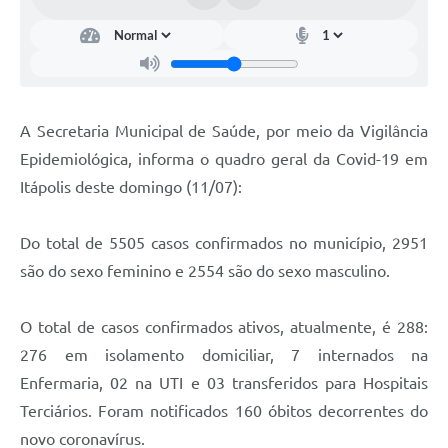
Documentos
Distritos
Água de Qualidade
A Secretaria Municipal de Saúde, por meio da Vigilância
Gasoduto (Gás Natural)
Epidemiológica, informa o quadro geral da Covid-19 em
Feriados Municipais
Itápolis deste domingo (11/07):
Bairros Rurais
Do total de 5505 casos confirmados no município, 2951
História
são do sexo feminino e 2554 são do sexo masculino.
Galeria de Fotos
O total de casos confirmados ativos, atualmente, é 288:
Ouvidoria Municipal
276 em isolamento domiciliar, 7 internados na
Audiências Públicas
Enfermaria, 02 na UTI e 03 transferidos para Hospitais
Terciários. Foram notificados 160 óbitos decorrentes do
Arquivos para Download
novo coronavírus.