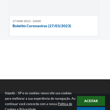
27 MAR 2023 - 16h00
Boletim Coronavírus (27/03/2023)
Itápolis - SP e os cookies: nosso site usa cookies
para melhorar a sua experiência de navegação. Ao
ACEITAR
Telefone: (16) 3263.8000
continuar você concorda com a nossa
Política de
Endereço: Avenida Florêncio Terra, nº 399 | CEP: 14900-219
Cookies
e
Privacidade
.