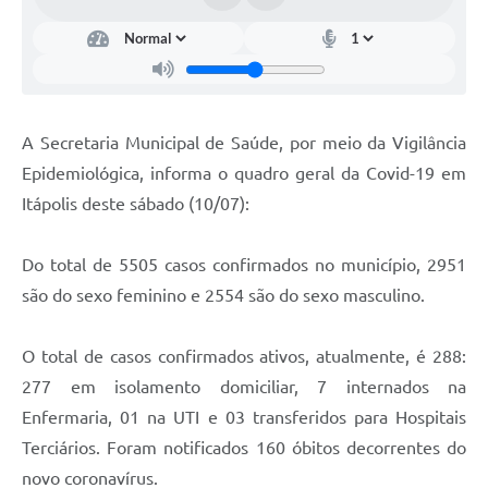
Documentos
Distritos
Água de Qualidade
A Secretaria Municipal de Saúde, por meio da Vigilância
Gasoduto (Gás Natural)
Epidemiológica, informa o quadro geral da Covid-19 em
Feriados Municipais
Itápolis deste sábado (10/07):
Bairros Rurais
Do total de 5505 casos confirmados no município, 2951
História
são do sexo feminino e 2554 são do sexo masculino.
Galeria de Fotos
O total de casos confirmados ativos, atualmente, é 288:
Ouvidoria Municipal
277 em isolamento domiciliar, 7 internados na
Audiências Públicas
Enfermaria, 01 na UTI e 03 transferidos para Hospitais
Terciários. Foram notificados 160 óbitos decorrentes do
Arquivos para Download
novo coronavírus.