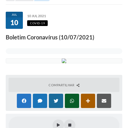
Secretarias
Serviços Online
JUL
10 JUL 2021
10
Carta de Serviços
COVID-19
Contato
Boletim Coronavírus (10/07/2021)
Legislação
Editais
Contratos
Vagas de Emprego - PAT
COMPARTILHAR
Plano Diretor
Planos de Tecnologia da Informação e Comunicação
Via Rápida Empresa
Itinerário do Transporte Público de Itápolis