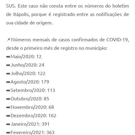
SUS. Este caso não consta entre os números do boletim
e-SIC
de Itápolis, porque é registrado entre as notificações de
Diário Oficial
sua cidade de origem.
📌Números mensais de casos confirmados de COVID-19,
desde o primeiro mês de registro no município:
➡️Maio/2020: 12
➡️Junho/2020: 24
➡️Julho/2020: 122
➡️Agosto/2020: 179
➡️Setembro/2020: 113
➡️Outubro/2020: 85
➡️Novembro/2020: 68
➡️Dezembro/2020: 162
➡️Janeiro/2021: 391
➡️Fevereiro/2021: 363