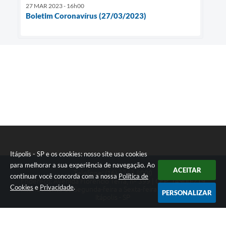
27 MAR 2023 - 16h00
Boletim Coronavírus (27/03/2023)
Itápolis - SP e os cookies: nosso site usa cookies
para melhorar a sua experiência de navegação. Ao
ACEITAR
Telefone: (16) 3263.8000
continuar você concorda com a nossa
Política de
Endereço: Avenida Florêncio Terra, nº 399 | CEP: 14900-219
Cookies
e
Privacidade
.
Atendimento de Segunda-feira a Sexta-feira das 08h às 17h
PERSONALIZAR
Itápolis - SP