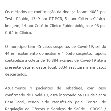
Carta de Serviços
Notícias
Os métodos de confirmação da doença foram: 4083 por
Teste Rápido, 1349 por RT-PCR, 51 por Critério Clínico-
Turismo
Imagem, 14 por Critério Clínico-Epidemiológico e 08 por
Galeria de Vídeos
Critério Clínico.
Projetos
O município tem 45 casos suspeitos de Covid-19, sendo
Contas Públicas
44 em isolamento domiciliar e 1 óbito suspeito. Itápolis
Links
contabiliza a coleta de 10.884 exames de Covid-19 até a
presente data e, deste total, 5334 resultaram em casos
Telefones Úteis
descartados.
Transparência
Atualmente 1 pacientes de Tabatinga, com caso
Enquete
confirmado de Covid-19, está internado na UTI da Santa
Jornal
Casa local, tendo sido transferido pela Central de
Agenda
Regulação de Ofertas e Serviços de Saúde - CROSS /