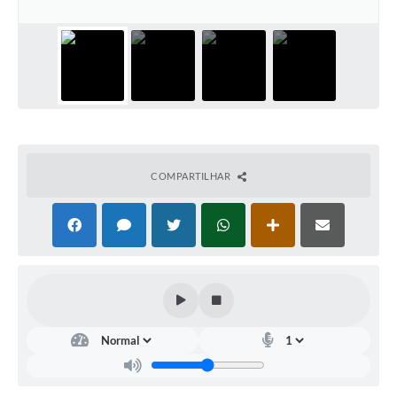
Documentos
Distritos
Água de Qualidade
Gasoduto (Gás Natural)
Feriados Municipais
COMPARTILHAR
Bairros Rurais
História
Galeria de Fotos
Ouvidoria Municipal
Audiências Públicas
Arquivos para Download