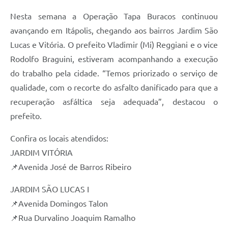
Carta de Serviços
Nesta semana a Operação Tapa Buracos continuou
Notícias
avançando em Itápolis, chegando aos bairros Jardim São
Turismo
Lucas e Vitória. O prefeito Vladimir (Mi) Reggiani e o vice
Rodolfo Braguini, estiveram acompanhando a execução
Galeria de Vídeos
do trabalho pela cidade. “Temos priorizado o serviço de
Projetos
qualidade, com o recorte do asfalto danificado para que a
recuperação asfáltica seja adequada”, destacou o
Contas Públicas
prefeito.
Links
Confira os locais atendidos:
Telefones Úteis
JARDIM VITÓRIA
Transparência
📌Avenida José de Barros Ribeiro
Enquete
JARDIM SÃO LUCAS I
Jornal
📌Avenida Domingos Talon
📌Rua Durvalino Joaquim Ramalho
Agenda