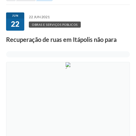
Secretarias
Serviços Online
JUN
22 JUN 2021
22
Carta de Serviços
OBRAS E SERVIÇOS PÚBLICOS
Contato
Recuperação de ruas em Itápolis não para
Legislação
Editais
Contratos
Vagas de Emprego - PAT
Plano Diretor
Planos de Tecnologia da Informação e Comunicação
Via Rápida Empresa
Itinerário do Transporte Público de Itápolis