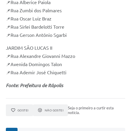
📌Rua Alberice Paiola
e-SIC
📌Rua Zumbi dos Palmares
📌Rua Oscar Luiz Braz
Diário Oficial
📌Rua Sirlei Bardelotti Torre
📌Rua Gerson Antônio Sgarbi
JARDIM SÃO LUCAS II
📌Rua Alexandre Giovanni Mazzo
📌Avenida Domingos Talon
📌Rua Ademir José Chiquetti
Fonte: Prefeitura de Itápolis
Seja o primeiro a curtir esta
GOSTEI
NÃO GOSTEI
notícia.