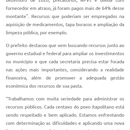
dezembro de 2020, precatórios, RPVs e dívida com
Carta de Serviços
fornecedor em atraso, já foram pagos mais de 64% desse
Notícias
montante". Recursos que poderiam ser empregados na
aquisição de medicamentos, tapa buracos e ampliação da
Turismo
limpeza pública, por exemplo.
Galeria de Vídeos
O prefeito destacou que vem buscando recursos junto ao
Projetos
governo estadual e federal para ampliar os investimentos
Contas Públicas
no município e que cada secretaria precisa estar focada
nas ações mais importantes, considerando a realidade
Links
financeira, além de promover a adequada gestão
Telefones Úteis
econômica dos recursos de sua pasta.
Transparência
“Trabalhamos com muita seriedade para administrar os
Enquete
recursos públicos. Cada centavo do povo itapolitano está
sendo respeitado e bem aplicado. Estamos enfrentando
Jornal
com determinação as dificuldades e aplicando uma nova
Agenda