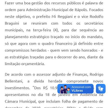
Fazer uma boa gestão dos recursos públicos é palavra de
Documentos
ordem para Administração Municipal de Itápolis. Focados
Distritos
neste objetivo, o prefeito Mi Reggiani e o vice Rodolfo
Braguini se reuniram com todos os secretários
Água de Qualidade
municipais, na terça-feira (4), para dar sequência ao
Gasoduto (Gás Natural)
planejamento estratégico traçado no início do mandato,
só que agora com o quadro financeiro já definido entre
Feriados Municipais
compromissos herdados - quem vem sendo honrados - e
Bairros Rurais
as estratégias traçadas para o decorrer do ano, diante da
História
limitação orçamentária.
Galeria de Fotos
De acordo com o assessor adjunto de Finanças, Rodrigo
Bellentani, a dívida herdada compromete novos
Ouvidoria Municipal
investimentos. "Dos R$ 10.915023,91 pendentes que
Audiências Públicas
apresentamos no dia 18 de janeiro em Audiência na
Arquivos para Download
Câmara Municipal, que incluíam folha de pagamento de