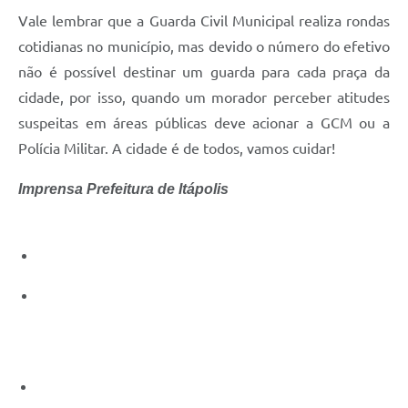
Carta de Serviços
Vale lembrar que a Guarda Civil Municipal realiza rondas
Notícias
cotidianas no município, mas devido o número do efetivo
não é possível destinar um guarda para cada praça da
Turismo
cidade, por isso, quando um morador perceber atitudes
Galeria de Vídeos
suspeitas em áreas públicas deve acionar a GCM ou a
Projetos
Polícia Militar. A cidade é de todos, vamos cuidar!
Contas Públicas
Imprensa Prefeitura de Itápolis
Links
Telefones Úteis
Transparência
Enquete
Jornal
Agenda