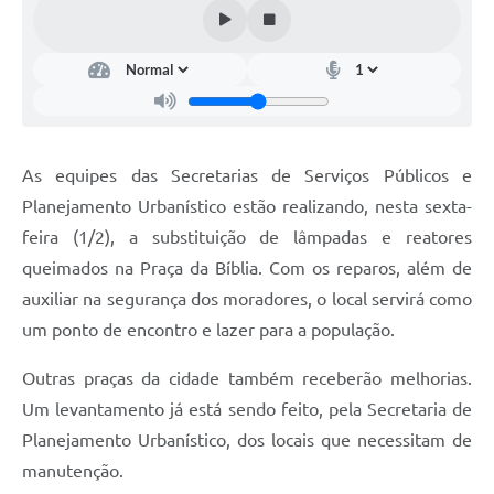
Documentos
Distritos
Água de Qualidade
Gasoduto (Gás Natural)
As equipes das Secretarias de Serviços Públicos e
Feriados Municipais
Planejamento Urbanístico estão realizando, nesta sexta-
feira (1/2), a substituição de lâmpadas e reatores
Bairros Rurais
queimados na Praça da Bíblia. Com os reparos, além de
História
auxiliar na segurança dos moradores, o local servirá como
Galeria de Fotos
um ponto de encontro e lazer para a população.
Ouvidoria Municipal
Outras praças da cidade também receberão melhorias.
Um levantamento já está sendo feito, pela Secretaria de
Audiências Públicas
Planejamento Urbanístico, dos loc
ais que necessitam de
Arquivos para Download
manutenção.