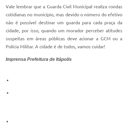
Carta de Serviços
Vale lembrar que a Guarda Civil Municipal realiza rondas
Notícias
cotidianas no município, mas devido o número do efetivo
não é possível destinar um guarda para cada praça da
Turismo
cidade, por isso, quando um morador perceber atitudes
Galeria de Vídeos
suspeitas em áreas públicas deve acionar a GCM ou a
Projetos
Polícia Militar. A cidade é de todos, vamos cuidar!
Contas Públicas
Imprensa Prefeitura de Itápolis
Links
Telefones Úteis
Transparência
Enquete
Jornal
Agenda