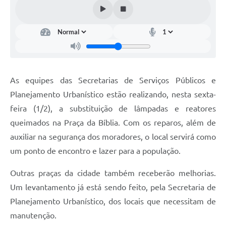
Documentos
Distritos
Água de Qualidade
Gasoduto (Gás Natural)
As equipes das Secretarias de Serviços Públicos e
Feriados Municipais
Planejamento Urbanístico estão realizando, nesta sexta-
feira (1/2), a substituição de lâmpadas e reatores
Bairros Rurais
queimados na Praça da Bíblia. Com os reparos, além de
História
auxiliar na segurança dos moradores, o local servirá como
Galeria de Fotos
um ponto de encontro e lazer para a população.
Ouvidoria Municipal
Outras praças da cidade também receberão melhorias.
Um levantamento já está sendo feito, pela Secretaria de
Audiências Públicas
Planejamento Urbanístico, dos loc
ais que necessitam de
Arquivos para Download
manutenção.