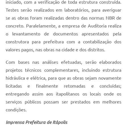
Carta de Serviços
iniciado, com a verificação de toda estrutura construída.
Testes serão realizados em laboratórios, para averiguar
Notícias
se as obras foram realizadas dentro das normas NBR de
Turismo
concreto. Paralelamente, a empresa de Auditoria realiza
o levantamento de documentos apresentados pela
Galeria de Vídeos
construtora para prefeitura com a contabilização dos
Projetos
valores pagos, nas obras na cidade e dos distritos.
Contas Públicas
Com bases nas análises efetuadas, serão elaborados
Links
projetos técnicos complementares, incluindo estrutura
hidráulica e elétrica, para que as obras sejam novamente
Telefones Úteis
licitadas e finalmente retomadas e concluídas;
Transparência
entregando assim aos itapolitanos os locais onde os
Enquete
serviços públicos possam ser prestados em melhores
condições.
Jornal
Imprensa Prefeitura de Itápolis
Agenda