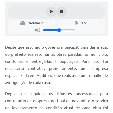
Documentos
Distritos
Água de Qualidade
Gasoduto (Gás Natural)
Feriados Municipais
Desde que assumiu o governo municipal, uma das metas
do prefeito era retomar as obras paradas no município,
Bairros Rurais
concluí-las e entregá-las à população. Para isso, foi
História
necessário contratar, primeiramente, uma empresa
Galeria de Fotos
especializada em Auditoria que realizasse um trabalho de
averiguação de cada caso.
Ouvidoria Municipal
Depois de seguidos os trâmites necessários para
Audiências Públicas
contratação da empresa, no final de novembro o serviço
Arquivos para Download
de levantamento da condição atual de cada obra foi