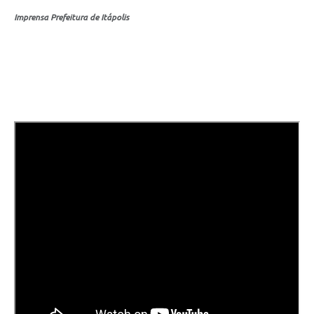
Carta de Serviços
Imprensa Prefeitura de Itápolis
Notícias
Turismo
Galeria de Vídeos
Projetos
Contas Públicas
Links
Telefones Úteis
Transparência
Enquete
Jornal
Agenda