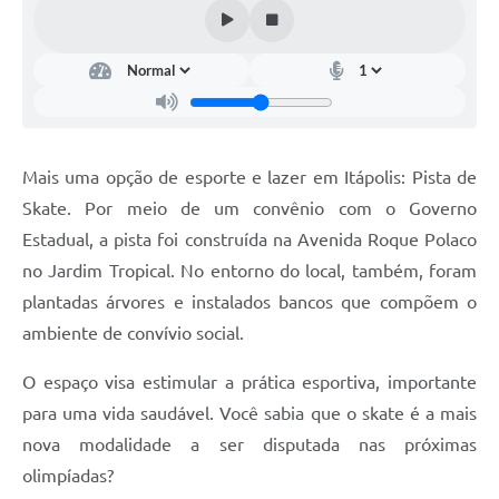
Documentos
Distritos
Água de Qualidade
Gasoduto (Gás Natural)
Mais uma opção de esporte e lazer em Itápolis: Pista de
Feriados Municipais
Skate. Por meio de um convênio com o Governo
Estadual, a pista foi construída na Avenida Roque Polaco
Bairros Rurais
no Jardim Tropical. No entorno do local, também, foram
História
plantadas árvores e instalados bancos que compõem o
Galeria de Fotos
ambiente de convívio social.
Ouvidoria Municipal
O espaço visa estimular a prática esportiva, importante
para uma vida saudável. Você sabia que o skate é a mais
Audiências Públicas
nova modalidade a ser disputada nas próximas
Arquivos para Download
olimpíadas?