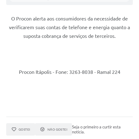
Carta de Serviços
Notícias
O Procon alerta aos consumidores da necessidade de
Turismo
verificarem suas contas de telefone e energia quanto a
suposta cobrança de serviços de terceiros.
Galeria de Vídeos
Projetos
Contas Públicas
Procon Itápolis - Fone: 3263-8038 - Ramal 224
Links
Telefones Úteis
Transparência
Enquete
Jornal
Seja o primeiro a curtir esta
GOSTEI
NÃO GOSTEI
notícia.
Agenda