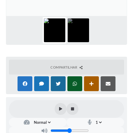
Documentos
Distritos
Água de Qualidade
Gasoduto (Gás Natural)
Feriados Municipais
Bairros Rurais
COMPARTILHAR
História
Galeria de Fotos
Ouvidoria Municipal
Audiências Públicas
Arquivos para Download