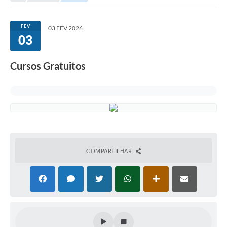
Secretarias
Serviços Online
FEV
03 FEV 2026
03
Carta de Serviços
Contato
Cursos Gratuitos
Legislação
Editais
Contratos
Vagas de Emprego - PAT
COMPARTILHAR
Plano Diretor
Planos de Tecnologia da Informação e Comunicação
Via Rápida Empresa
Itinerário do Transporte Público de Itápolis