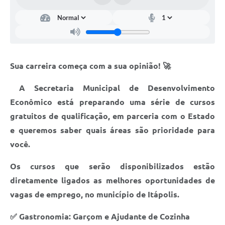
Documentos
Distritos
Água de Qualidade
​Sua carreira começa com a sua opinião! 🚀
Gasoduto (Gás Natural)
​ A Secretaria Municipal de Desenvolvimento
Feriados Municipais
Econômico está preparando uma série de cursos
Bairros Rurais
gratuitos de qualificação, em parceria com o Estado
e queremos saber quais áreas são prioridade para
História
você.
Galeria de Fotos
Os cursos que serão disponibilizados estão
Ouvidoria Municipal
diretamente ligados as melhores oportunidades de
Audiências Públicas
vagas de emprego, no município de Itápolis.
Arquivos para Download
✅ Gastronomia: Garçom e Ajudante de Cozinha