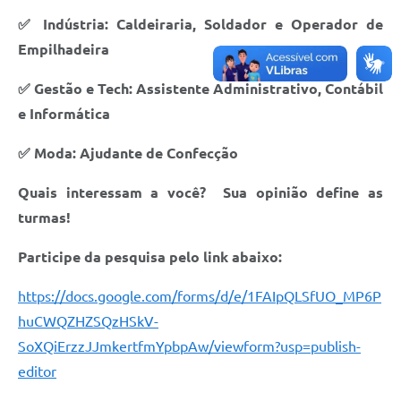
Carta de Serviços
✅ Indústria: Caldeiraria, Soldador e Operador de
Notícias
Empilhadeira
Turismo
✅ Gestão e Tech: Assistente Administrativo, Contábil
Galeria de Vídeos
e Informática
Projetos
✅ Moda: Ajudante de Confecção
Contas Públicas
Quais interessam a você? Sua opinião define as
Links
turmas!
Telefones Úteis
Participe da pesquisa pelo link abaixo:
Transparência
https://docs.google.com/forms/d/e/1FAIpQLSfUO_MP6P
Enquete
huCWQZHZSQzHSkV-
SoXQiErzzJJmkertfmYpbpAw/viewform?usp=publish-
Jornal
editor
Agenda