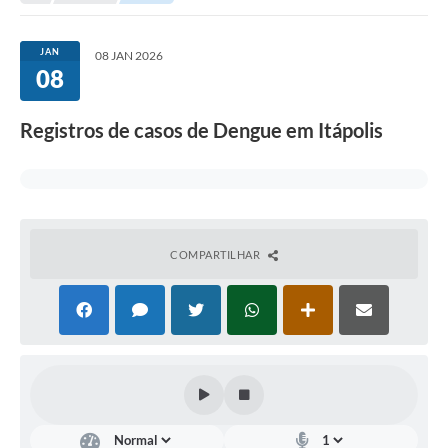
Secretarias
Serviços Online
JAN
08 JAN 2026
08
Carta de Serviços
Contato
Registros de casos de Dengue em Itápolis
Legislação
Editais
Contratos
COMPARTILHAR
Vagas de Emprego - PAT
Plano Diretor
Planos de Tecnologia da Informação e Comunicação
Via Rápida Empresa
Itinerário do Transporte Público de Itápolis