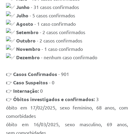
Carta de Serviços
Junho
- 31 casos confirmados
Notícias
Julho
- 5 casos confirmados
Agosto
- 1 caso confirmado
Turismo
Setembro
- 2 casos confirmados
Galeria de Vídeos
Outubro
- 2 casos confirmados
Projetos
Novembro
- 1 caso confirmado
Dezembro
- nenhum caso confirmado
Contas Públicas
Links
👉
Casos Confirmados
- 901
👉
Caso Suspeitos
- 0
Telefones Úteis
👉
Internação:
0
Transparência
👉
Óbitos investigados e confirmados:
3
Enquete
óbito em 17/02/2025, sexo feminino, 68 anos, com
comorbidades
Jornal
​óbito em 16/03/2025, sexo masculino, 69 anos,
Agenda
sem comorbidades