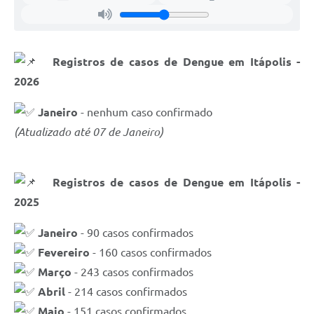
Documentos
Distritos
Registros de casos de Dengue em Itápolis -
Água de Qualidade
2026
Gasoduto (Gás Natural)
Janeiro
- nenhum caso confirmado
Feriados Municipais
(Atualizado até 07 de Janeiro)
Bairros Rurais
História
Registros de casos de Dengue em Itápolis -
2025
Galeria de Fotos
Janeiro
- 90 casos confirmados
Ouvidoria Municipal
Fevereiro
- 160 casos confirmados
Audiências Públicas
Março
- 243 casos confirmados
Arquivos para Download
Abril
- 214 casos confirmados
Maio
- 151 casos confirmados