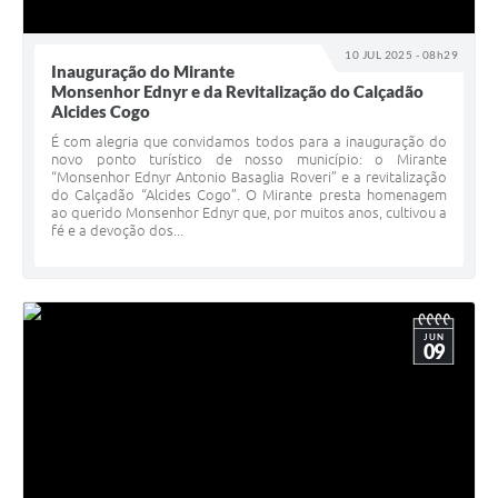
10 JUL 2025 - 08h29
Inauguração do Mirante
Monsenhor Ednyr e da Revitalização do Calçadão
Alcides Cogo
É com alegria que convidamos todos para a inauguração do
novo ponto turístico de nosso município: o Mirante
“Monsenhor Ednyr Antonio Basaglia Roveri” e a revitalização
do Calçadão “Alcides Cogo”. O Mirante presta homenagem
ao querido Monsenhor Ednyr que, por muitos anos, cultivou a
fé e a devoção dos...
JUN
09