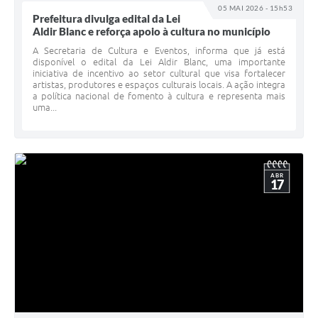
05 MAI 2026 - 15h53
Prefeitura divulga edital da Lei
Aldir Blanc e reforça apoio à cultura no município
A Secretaria de Cultura e Eventos, informa que já está
disponível o edital da Lei Aldir Blanc, uma importante
iniciativa de incentivo ao setor cultural que visa fortalecer
artistas, produtores e espaços culturais locais. A ação integra
a política nacional de fomento à cultura e representa mais
uma...
ABR
17