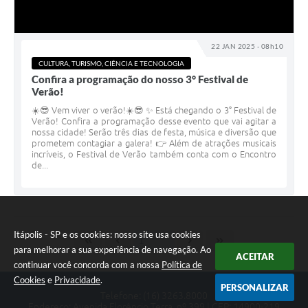
22 JAN 2025 - 08h10
CULTURA, TURISMO, CIÊNCIA E TECNOLOGIA
Confira a programação do nosso 3° Festival de
Verão!
☀️😎 Vem viver o verão!☀️😎 ✨ Está chegando o 3° Festival de
Verão! Confira a programação desse evento que vai agitar a
nossa cidade! Serão três dias de festa, música e diversão que
prometem contagiar a galera! 👉 Além de atrações musicais
incríveis, o Festival de Verão também conta com o Encontro
de...
Itápolis - SP e os cookies: nosso site usa cookies
para melhorar a sua experiência de navegação. Ao
ACEITAR
continuar você concorda com a nossa
Política de
Cookies
e
Privacidade
.
PERSONALIZAR
Telefone: (16) 3263.8000
Endereço: Avenida Florêncio Terra, nº 399 | CEP: 14900-219