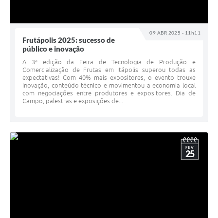
09 ABR 2025 - 11h11
Frutápolis 2025: sucesso de
público e inovação
A 3ª edição da Feira de Tecnologia de Produção e
Comercialização de Frutas em Itápolis superou todas as
expectativas! Com 40% mais expositores, o evento trouxe
inovação, conteúdo técnico e movimentou a economia local
com negociações entre produtores e expositores. Dia de
Campo, palestras e exposições de...
FEV
25