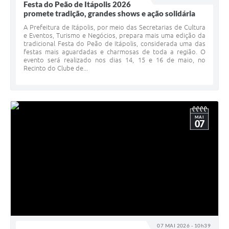
Festa do Peão de Itápolis 2026
promete tradição, grandes shows e ação solidária
A Prefeitura de Itápolis, por meio das Secretarias de Cultura
e Eventos, Turismo e Negócios, prepara mais uma edição da
tradicional Festa do Peão de Itápolis, considerada uma das
festas mais aguardadas e charmosas de toda a região. O
evento será realizado nos dias 14, 15 e 16 de maio, no
Recinto do Clube de...
MAI
07
07 MAI 2026 - 10h39