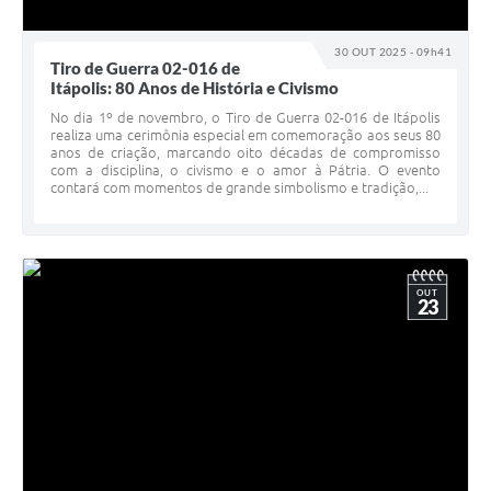
30 OUT 2025 - 09h41
Tiro de Guerra 02-016 de
Itápolis: 80 Anos de História e Civismo
No dia 1º de novembro, o Tiro de Guerra 02-016 de Itápolis
realiza uma cerimônia especial em comemoração aos seus 80
anos de criação, marcando oito décadas de compromisso
com a disciplina, o civismo e o amor à Pátria. O evento
contará com momentos de grande simbolismo e tradição,...
OUT
23