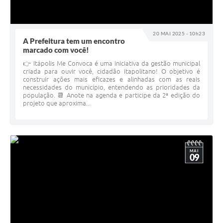
20 MAI 2025 - 10h23
A Prefeitura tem um encontro
marcado com você!
👉 Itápolis Me Convoca é uma iniciativa da gestão municipal
criada para ouvir você, cidadão itapolitano! O objetivo é
construir ações mais eficazes e alinhadas com as reais
necessidades do município, entendendo as prioridades da
população. 📆 Anote na agenda e participe da 2ª edição do
projeto que aproxima...
MAI
09