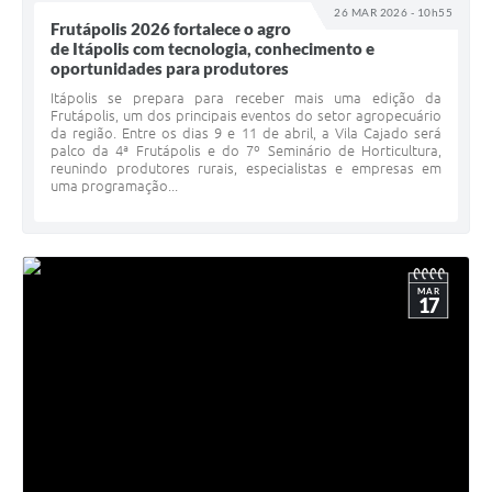
26 MAR 2026 - 10h55
Frutápolis 2026 fortalece o agro
de Itápolis com tecnologia, conhecimento e
oportunidades para produtores
Itápolis se prepara para receber mais uma edição da
Frutápolis, um dos principais eventos do setor agropecuário
da região. Entre os dias 9 e 11 de abril, a Vila Cajado será
palco da 4ª Frutápolis e do 7º Seminário de Horticultura,
reunindo produtores rurais, especialistas e empresas em
uma programação...
MAR
17