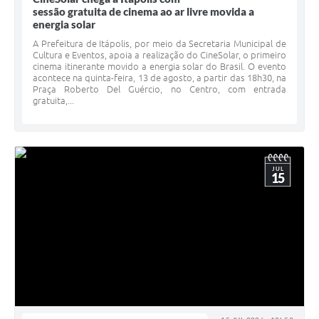
sessão gratuita de cinema ao ar livre movida a
e-SIC
energia solar
A Prefeitura de Itápolis, por meio da Secretaria Municipal de
Diário Oficial
Cultura e Eventos, apoia a realização do CineSolar, o primeiro
cinema itinerante movido a energia solar do Brasil. O evento
acontece na quinta-feira, 13 de agosto, a partir das 18h30, na
Praça Roberto Del Guércio, no Centro, com entrada
gratuita,...
JUL
15