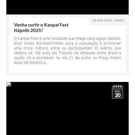
09 JUN 2025 - 15h53
Venha curtir o Kanpai Fest
Itápolis 2025!
O Kanpai Fest é uma novidade que chega para agitar Itápolis,
levar muito entretenimento para a população e promover
uma troca cultural entre os participantes! O evento que
celebra os 130 anos do Tratado de Amizade entre Brasil e
Japão irá e acontecer no dia 21 de junho na Praça Pedro
Alves de Oliveira a...
MAI
20