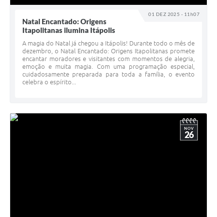
01 DEZ 2025 - 11h07
Natal Encantado: Origens
Itapolitanas ilumina Itápolis
A magia do Natal já chegou a Itápolis! Durante todo o mês de
dezembro, o Natal Encantado: Origens Itapolitanas promete
encantar moradores e visitantes com momentos de alegria,
emoção e muita magia. Com uma programação especial,
cuidadosamente preparada para toda a família, o evento
celebra o espírito...
NOV
26