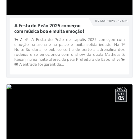
09 MAI 2025 - 12h01
A Festa do Peão 2025 começou
com música boa e muita emoção!
🐂🎵🎉 A Festa do Peão de Itápolis 2025 começou com
emoção na arena e no palco e muita solidariedade! Na 1ª
Noite Solidária, o público curtiu de perto a adrenalina dos
rodeios e se emocionou com o show da dupla Matheus &
Kauan, numa noite oferecida pela Prefeitura de Itápolis! 🎶🐂
🎟 A entrada foi garantida...
MAI
05