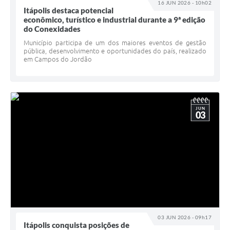
16 JUN 2026 - 10h02
Itápolis destaca potencial
econômico, turístico e industrial durante a 9ª edição
do Conexidades
Município participa de um dos maiores eventos de gestão
pública, desenvolvimento e oportunidades do país, realizado
em Campos do Jordão
JUN
03
03 JUN 2026 - 09h17
Itápolis conquista posições de