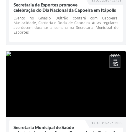
15 JUL 2026 - 12h53
Secretaria de Esportes promove
celebração do Dia Nacional da Capoeira em Itápolis
Evento no Ginásio Dultrão contará com Capoeira,
Musicalidade, Cantoria e Roda de Capoeira. Aulas regulares
acontecem durante a semana na Secretaria Municipal de
Esportes
JUL
15
15 JUL 2026 - 10h08
Secretaria Municipal de Saúde