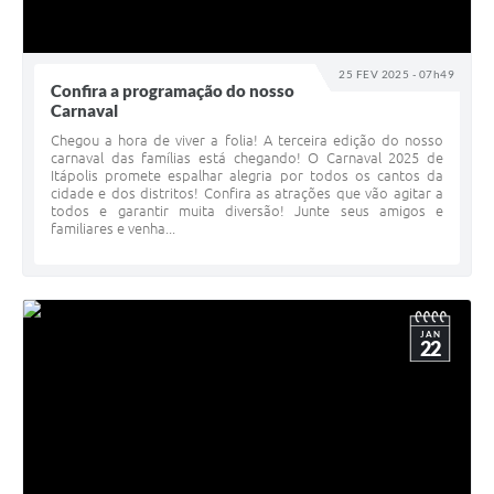
25 FEV 2025 - 07h49
Confira a programação do nosso
Carnaval
Chegou a hora de viver a folia! A terceira edição do nosso
carnaval das famílias está chegando! O Carnaval 2025 de
Itápolis promete espalhar alegria por todos os cantos da
cidade e dos distritos! Confira as atrações que vão agitar a
todos e garantir muita diversão! Junte seus amigos e
familiares e venha...
JAN
22