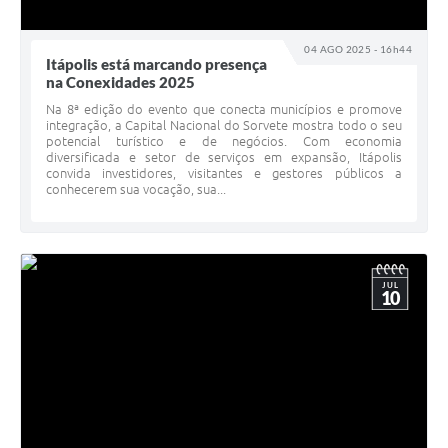
04 AGO 2025 - 16h44
Itápolis está marcando presença
na Conexidades 2025
Na 8ª edição do evento que conecta municípios e promove
integração, a Capital Nacional do Sorvete mostra todo o seu
potencial turístico e de negócios. Com economia
diversificada e setor de serviços em expansão, Itápolis
convida investidores, visitantes e gestores públicos a
conhecerem sua vocação, sua...
JUL
10