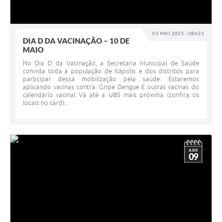
05 MAI 2025 - 08h31
DIA D DA VACINAÇÃO – 10 DE
MAIO
No Dia D da Vacinação, a Secretaria Municipal de Saúde
convida toda a população de Itápolis e dos distritos para
participar dessa mobilização pela saúde. Estaremos
aplicando vacinas contra: Gripe Dengue E outras vacinas do
calendário vacinal Vá até a UBS mais próxima (confira os
locais no card)...
ABR
09