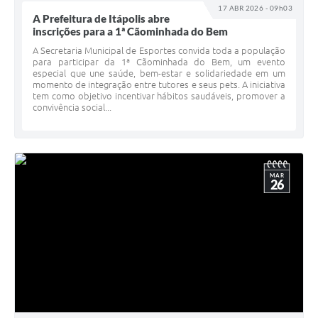
17 ABR 2026 - 09h03
A Prefeitura de Itápolis abre
inscrições para a 1ª Cãominhada do Bem
A Secretaria Municipal de Esportes convida toda a população
para participar da 1ª Cãominhada do Bem, um evento
especial que une saúde, bem-estar e solidariedade em um
momento de integração entre tutores e seus pets. A iniciativa
tem como objetivo incentivar hábitos saudáveis, promover a
convivência social...
MAR
26