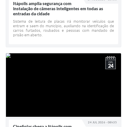
Carta de Serviços
Itápolis amplia segurança com
instalação de câmeras inteligentes em todas as
Notícias
entradas da cidade
Sistema de leitura de placas irá monitorar veículos que
Turismo
entram e saem do município, auxiliando na identificação de
carros furtados, roubados e pessoas com mandado de
Galeria de Vídeos
prisão em aberto.
Projetos
Contas Públicas
JUL
24
Links
Telefones Úteis
Transparência
Enquete
Jornal
24 JUL 2026 - 08h35
Agenda
CineSolar chega a Itápolis com