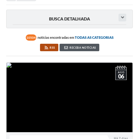
Secretarias
Serviços Online
BUSCA DETALHADA
Carta de Serviços
Contato
notícias encontradas em
TODAS AS CATEGORIAS
10504
RSS
RECEBA NOTÍCIAS
Legislação
Editais
AGO
Contratos
06
Vagas de Emprego - PAT
Plano Diretor
Planos de Tecnologia da Informação e Comunicação
Via Rápida Empresa
Itinerário do Transporte Público de Itápolis
Há 2 dias