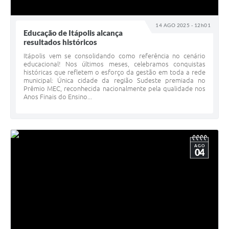
14 AGO 2025 - 12h01
Educação de Itápolis alcança
resultados históricos
Itápolis vem se consolidando como referência no cenário
educacional! Nos últimos meses, celebramos conquistas
históricas que refletem o esforço da gestão em toda a rede
municipal: Única cidade da região Sudeste premiada no
Prêmio MEC, reconhecida nacionalmente pela qualidade nos
Anos Finais do Ensino...
AGO
04