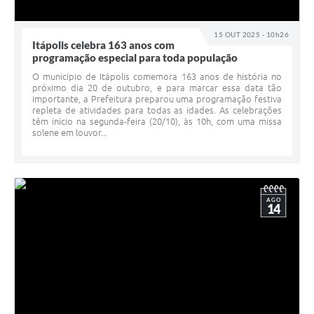
15 OUT 2025 - 10h26
Itápolis celebra 163 anos com
programação especial para toda população
O município de Itápolis comemora 163 anos de história no
próximo dia 20 de outubro, e para marcar essa data tão
importante, a Prefeitura preparou uma programação festiva
repleta de atividades para todas as idades. As celebrações
têm início na segunda-feira (20/10), às 10h, com uma missa
solene em louvor...
AGO
14