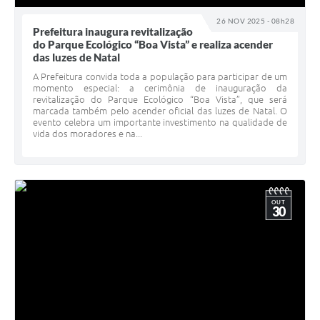
26 NOV 2025 - 08h28
Prefeitura inaugura revitalização
do Parque Ecológico “Boa Vista” e realiza acender
das luzes de Natal
A Prefeitura convida toda a população para participar de um
momento especial: a cerimônia de inauguração da
revitalização do Parque Ecológico “Boa Vista”, que será
marcada também pelo acender oficial das luzes de Natal. O
evento celebra um importante investimento na qualidade de
vida dos moradores e na...
OUT
30