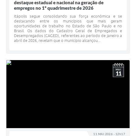
destaque estadual e nacional na geração de
empregos no 1º quadrimestre de 2026
Itápolis segue consolidando sua força econômica e se
destacando entre os municípios que mais geram
oportunidades de trabalho no Estado de São Paulo e no
Brasil. Os dados do Cadastro Geral de Empregados e
Desempregados (CAGED), referentes ao período de janeiro a
abril de 2026, revelam que o município alcançou...
MAI
11
11 MAI 2026 - 12h17