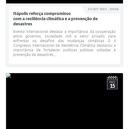
23 OUT 2025 - 10h48
Itápolis reforça compromisso
com a resiliência climática e a prevenção de
desastres
Evento internacional destaca a importância da cooperação
entre governos, sociedade civil e setor privado para
enfrentar os desafios das mudanças climáticas O II
Congresso Internacional de Resiliência Climática destacou a
importância de fortalecer políticas públicas voltadas à
prevenção de desastres,...
OUT
15