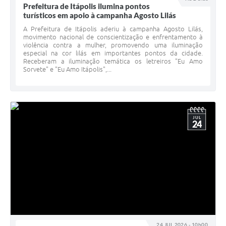
Prefeitura de Itápolis ilumina pontos
Documentos
turísticos em apoio à campanha Agosto Lilás
A Prefeitura de Itápolis aderiu à campanha Agosto Lilás,
Distritos
movimento nacional de conscientização e enfrentamento à
violência contra a mulher, promovendo uma iluminação
Água de Qualidade
especial na cor lilás em importantes pontos da cidade.
Receberam a iluminação temática os letreiros "Eu Amo
Sorvete" e "Eu Amo Itápolis",...
Gasoduto (Gás Natural)
Feriados Municipais
Bairros Rurais
JUL
24
História
Galeria de Fotos
Ouvidoria Municipal
Audiências Públicas
Arquivos para Download
24 JUL 2026 - 10h00