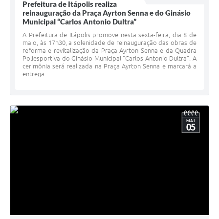
Prefeitura de Itápolis realiza
reinauguração da Praça Ayrton Senna e do Ginásio
Municipal “Carlos Antonio Dultra”
A Prefeitura de Itápolis promove nesta sexta-feira, dia 8 de
maio, às 17h30, a solenidade de reinauguração das obras de
reforma e revitalização da Praça Ayrton Senna e da Quadra
Poliesportiva do Ginásio Municipal “Carlos Antonio Dultra”. A
cerimônia será realizada na Praça Ayrton Senna e marcará a
entrega...
MAI
05