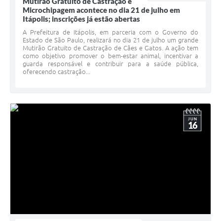
Mutirão Gratuito de Castração e
Microchipagem acontece no dia 21 de julho em
Itápolis; inscrições já estão abertas
A Prefeitura de Itápolis, em parceria com o Governo do
Estado de São Paulo, realizará no dia 21 de julho um grande
Mutirão Gratuito de Castração de Cães e Gatos. A ação tem
como objetivo promover o bem-estar animal, incentivar a
guarda responsável e contribuir para a saúde pública,
oferecendo castração...
JUN
16