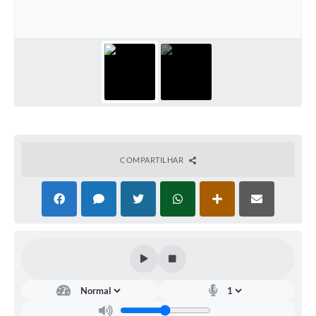
Documentos
Distritos
Água de Qualidade
Gasoduto (Gás Natural)
Feriados Municipais
Bairros Rurais
COMPARTILHAR
História
Galeria de Fotos
Ouvidoria Municipal
Audiências Públicas
Arquivos para Download