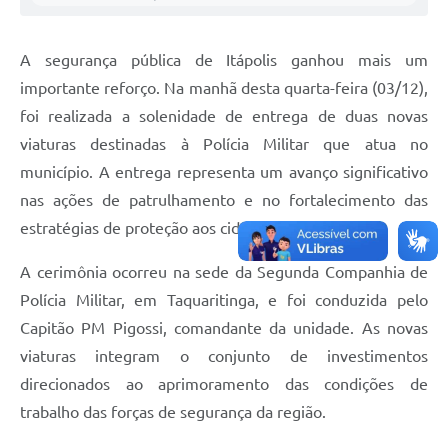
Carta de Serviços
Notícias
A segurança pública de Itápolis ganhou mais um
Turismo
importante reforço. Na manhã desta quarta-feira (03/12),
foi realizada a solenidade de entrega de duas novas
Galeria de Vídeos
viaturas destinadas à Polícia Militar que atua no
Projetos
município. A entrega representa um avanço significativo
nas ações de patrulhamento e no fortalecimento das
Contas Públicas
estratégias de proteção aos cidadãos.
Links
A cerimônia ocorreu na sede da Segunda Companhia de
Telefones Úteis
Polícia Militar, em Taquaritinga, e foi conduzida pelo
Transparência
Capitão PM Pigossi, comandante da unidade. As novas
viaturas integram o conjunto de investimentos
Enquete
direcionados ao aprimoramento das condições de
Jornal
trabalho das forças de segurança da região.
Agenda