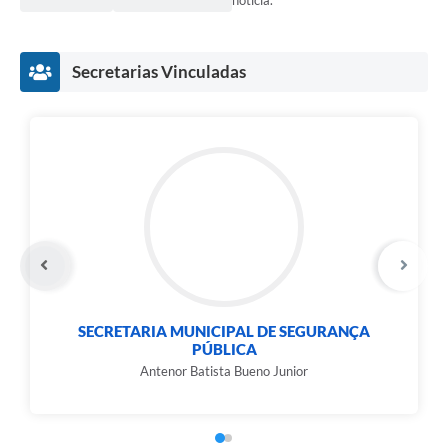
notícia.
Carta de Serviços
Notícias
Secretarias Vinculadas
Turismo
Galeria de Vídeos
Projetos
Contas Públicas
Links
Telefones Úteis
Transparência
SECRETARIA MUNICIPAL DE SEGURANÇA
PÚBLICA
Enquete
Antenor Batista Bueno Junior
Jornal
Agenda