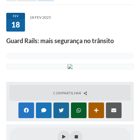
Secretarias
Serviços Online
FEV
18 FEV 2025
18
Carta de Serviços
Contato
Guard Rails: mais segurança no trânsito
Legislação
Editais
Contratos
Vagas de Emprego - PAT
COMPARTILHAR
Plano Diretor
Planos de Tecnologia da Informação e Comunicação
Via Rápida Empresa
Itinerário do Transporte Público de Itápolis