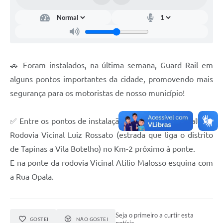
Documentos
Distritos
Água de Qualidade
🚗 Foram instalados, na última semana, Guard Rail em
Gasoduto (Gás Natural)
alguns pontos importantes da cidade, promovendo mais
Feriados Municipais
segurança para os motoristas de nosso município!
Bairros Rurais
✅ Entre os pontos de instalação, é importante ressaltar a
História
Rodovia Vicinal Luiz Rossato (estrada que liga o distrito
Galeria de Fotos
de Tapinas a Vila Botelho) no Km-2 próximo à ponte.
E na ponte da rodovia Vicinal Atilio Malosso esquina com
Ouvidoria Municipal
a Rua Opala.
Audiências Públicas
Arquivos para Download
Seja o primeiro a curtir esta
GOSTEI
NÃO GOSTEI