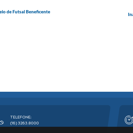
io de Futsal Beneficente
In
TELEFONE:
(16) 3263.8000