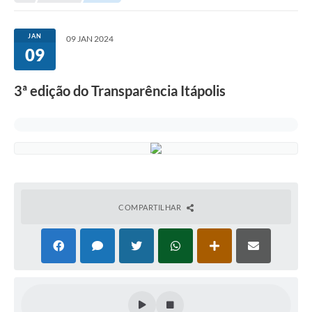
Secretarias
Serviços Online
JAN
09 JAN 2024
09
Carta de Serviços
Contato
3ª edição do Transparência Itápolis
Legislação
Editais
Contratos
Vagas de Emprego - PAT
COMPARTILHAR
Plano Diretor
Planos de Tecnologia da Informação e Comunicação
Via Rápida Empresa
Itinerário do Transporte Público de Itápolis