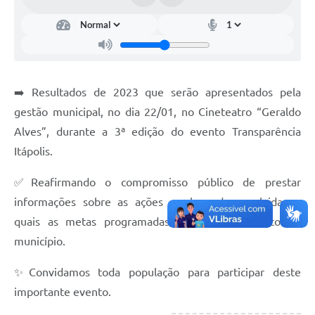
Documentos
Distritos
Água de Qualidade
➡️ Resultados de 2023 que serão apresentados pela
Gasoduto (Gás Natural)
gestão municipal, no dia 22/01, no Cineteatro “Geraldo
Feriados Municipais
Alves”, durante a 3ª edição do evento Transparência
Itápolis.
Bairros Rurais
✅Reafirmando o compromisso público de prestar
História
informações sobre as ações e obras desenvolvidas e
Galeria de Fotos
quais as metas programadas para o crescimento do
Ouvidoria Municipal
município.
Audiências Públicas
✨Convidamos toda população para participar deste
importante evento.
Arquivos para Download