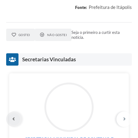
Carta de Serviços
Prefeitura de Itápolis
Fonte:
Notícias
Turismo
Seja o primeiro a curtir esta
GOSTEI
NÃO GOSTEI
notícia.
Galeria de Vídeos
Projetos
Secretarias Vinculadas
Contas Públicas
Links
Telefones Úteis
Transparência
Enquete
Jornal
Agenda