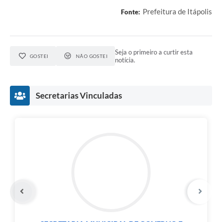
Carta de Serviços
Prefeitura de Itápolis
Fonte:
Notícias
Turismo
Seja o primeiro a curtir esta
GOSTEI
NÃO GOSTEI
notícia.
Galeria de Vídeos
Projetos
Secretarias Vinculadas
Contas Públicas
Links
Telefones Úteis
Transparência
Enquete
Jornal
Agenda