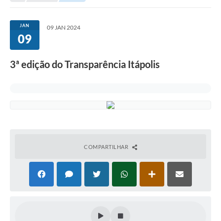
Secretarias
Serviços Online
JAN
09 JAN 2024
09
Carta de Serviços
Contato
3ª edição do Transparência Itápolis
Legislação
Editais
Contratos
Vagas de Emprego - PAT
COMPARTILHAR
Plano Diretor
Planos de Tecnologia da Informação e Comunicação
Via Rápida Empresa
Itinerário do Transporte Público de Itápolis