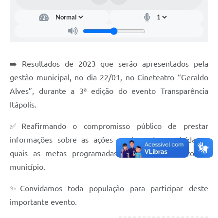
Documentos
Distritos
Água de Qualidade
➡️ Resultados de 2023 que serão apresentados pela
Gasoduto (Gás Natural)
gestão municipal, no dia 22/01, no Cineteatro “Geraldo
Feriados Municipais
Alves”, durante a 3ª edição do evento Transparência
Itápolis.
Bairros Rurais
✅Reafirmando o compromisso público de prestar
História
informações sobre as ações e obras desenvolvidas e
Galeria de Fotos
quais as metas programadas para o crescimento do
Ouvidoria Municipal
município.
Audiências Públicas
✨Convidamos toda população para participar deste
importante evento.
Arquivos para Download