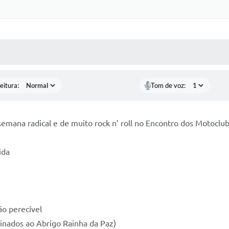
 MÍDIAS
RECEBA NOTÍCIAS
eitura:
Tom de voz:
ana radical e de muito rock n’ roll no Encontro dos Motoclube
ida
ão perecível
inados ao Abrigo Rainha da Paz)