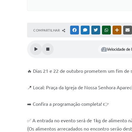
COMPARTILHAR
FACEBOOK
MESSENGER
TWITTER
WHATSAPP
OUTRAS
Velocidade de l
🔥 Dias 21 e 22 de outubro prometem um fim de sem
📍 Local: Praça da Igreja de Nossa Senhora Aparec
➡️ Confira a programação completa! 👉
✅ A entrada no evento será de 1kg de alimento n
(Os alimentos arrecadados no encontro serão dest