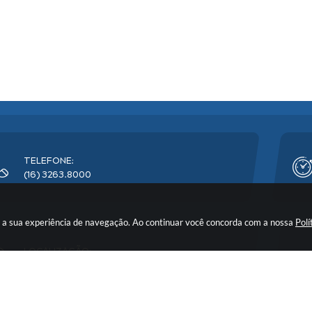
TELEFONE:
(16) 3263.8000
rar a sua experiência de navegação. Ao continuar você concorda com a nossa
Polí
LOCALIZAÇÃO:
Avenida Florêncio Terra, nº 399 - CEP: 14900-219