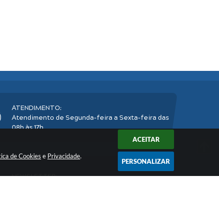
ATENDIMENTO:
Atendimento de Segunda-feira a Sexta-feira das
08h às 17h
ACEITAR
tica de Cookies
e
Privacidade
.
PERSONALIZAR
NEWSLETTER:
Inscreva-se
e receba nossos informativos