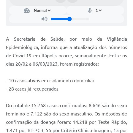
Documentos
Distritos
Água de Qualidade
A Secretaria de Saúde, por meio da Vigilância
Gasoduto (Gás Natural)
Epidemiológica, informa que a atualização dos números
Feriados Municipais
de Covid-19 em Itápolis ocorre, semanalmente. Entre os
dias 28/02 a 06/03/2023, foram registrados:
Bairros Rurais
História
- 10 casos ativos em isolamento domiciliar
Galeria de Fotos
- 28 casos já recuperados
Ouvidoria Municipal
Do total de 15.768 casos confirmados: 8.646 são do sexo
Audiências Públicas
feminino e 7.122 são do sexo masculino. Os métodos de
confirmação da doença foram: 14.218 por Teste Rápido,
Arquivos para Download
1.471 por RT-PCR, 56 por Critério Clínico-Imagem, 15 por