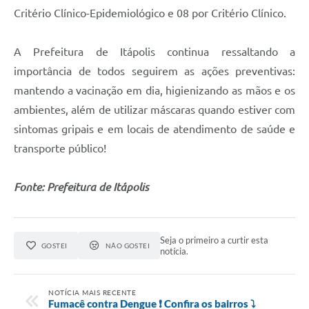
Carta de Serviços
Critério Clínico-Epidemiológico e 08 por Critério Clínico.
Notícias
A Prefeitura de Itápolis continua ressaltando a
Turismo
importância de todos seguirem as ações preventivas:
Galeria de Vídeos
mantendo a vacinação em dia, higienizando as mãos e os
ambientes, além de utilizar máscaras quando estiver com
Projetos
sintomas gripais e em locais de atendimento de saúde e
Contas Públicas
transporte público!
Links
Fonte: Prefeitura de Itápolis
Telefones Úteis
Transparência
Seja o primeiro a curtir esta
Enquete
GOSTEI
NÃO GOSTEI
notícia.
Jornal
NOTÍCIA MAIS RECENTE
Agenda
Fumacê contra Dengue ❗ Confira os bairros ⤵