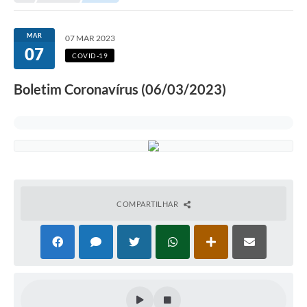
Secretarias
Serviços Online
MAR
07 MAR 2023
07
Carta de Serviços
COVID-19
Contato
Boletim Coronavírus (06/03/2023)
Legislação
Editais
Contratos
Vagas de Emprego - PAT
COMPARTILHAR
Plano Diretor
Planos de Tecnologia da Informação e Comunicação
Via Rápida Empresa
Itinerário do Transporte Público de Itápolis