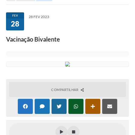
Secretarias
Serviços Online
FEV
28 FEV 2023
28
Carta de Serviços
Contato
Vacinação Bivalente
Legislação
Editais
Contratos
Vagas de Emprego - PAT
COMPARTILHAR
Plano Diretor
Planos de Tecnologia da Informação e Comunicação
Via Rápida Empresa
Itinerário do Transporte Público de Itápolis