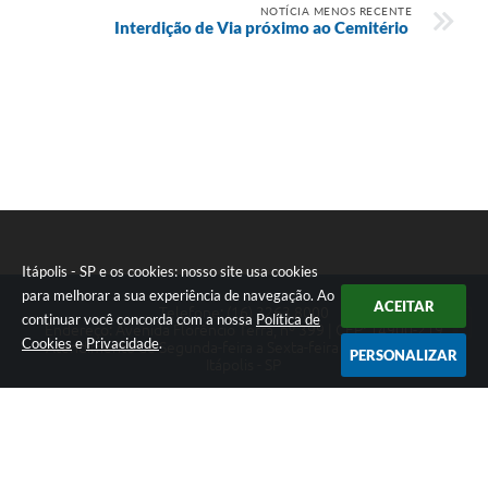
NOTÍCIA MENOS RECENTE
Interdição de Via próximo ao Cemitério
Itápolis - SP e os cookies: nosso site usa cookies
para melhorar a sua experiência de navegação. Ao
ACEITAR
Telefone: (16) 3263.8000
continuar você concorda com a nossa
Política de
Endereço: Avenida Florêncio Terra, nº 399 | CEP: 14900-219
Cookies
e
Privacidade
.
Atendimento de Segunda-feira a Sexta-feira das 08h às 17h
PERSONALIZAR
Itápolis - SP
Versão do Sistema:
3.5.3 - 19/06/2026
Portal atualizado em:
07/08/2026 16:37
Dados Abertos