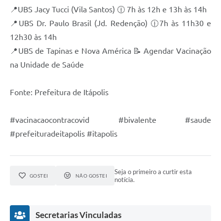
Carta de Serviços
📍UBS Jacy Tucci (Vila Santos) 🕧 7h às 12h e 13h às 14h
Notícias
📍UBS Dr. Paulo Brasil (Jd. Redenção) 🕧7h às 11h30 e
12h30 às 14h
Turismo
📍UBS de Tapinas e Nova América 📝 Agendar Vacinação
Galeria de Vídeos
na Unidade de Saúde
Projetos
Fonte: Prefeitura de Itápolis
Contas Públicas
Links
#vacinacaocontracovid #bivalente #saude
#prefeituradeitapolis #itapolis
Telefones Úteis
Transparência
Seja o primeiro a curtir esta
Enquete
GOSTEI
NÃO GOSTEI
notícia.
Jornal
Secretarias Vinculadas
Agenda