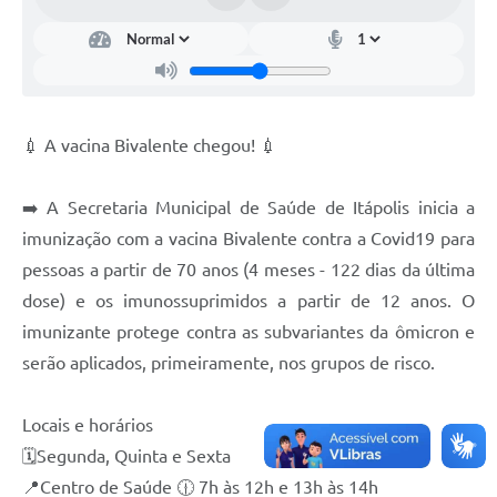
Documentos
Distritos
Água de Qualidade
💉 A vacina Bivalente chegou! 💉
Gasoduto (Gás Natural)
Feriados Municipais
➡️ A Secretaria Municipal de Saúde de Itápolis inicia a
imunização com a vacina Bivalente contra a Covid19 para
Bairros Rurais
pessoas a partir de 70 anos (4 meses - 122 dias da última
História
dose) e os imunossuprimidos a partir de 12 anos. O
Galeria de Fotos
imunizante protege contra as subvariantes da ômicron e
serão aplicados, primeiramente, nos grupos de risco.
Ouvidoria Municipal
Audiências Públicas
Locais e horários
🗓Segunda, Quinta e Sexta
Arquivos para Download
📍Centro de Saúde 🕧 7h às 12h e 13h às 14h