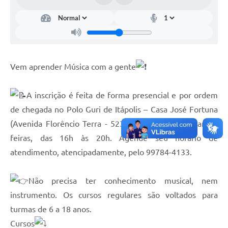
Documentos
Distritos
Água de Qualidade
Vem aprender Música com a gente
Gasoduto (Gás Natural)
Feriados Municipais
A inscrição é feita de forma presencial e por ordem
de chegada no Polo Guri de Itápolis – Casa José Fortuna
Bairros Rurais
(Avenida Florêncio Terra - 523), as segundas e quartas-
História
feiras, das 16h às 20h. Agende seu horário de
Galeria de Fotos
atendimento, atencipadamente, pelo 99784-4133.
Ouvidoria Municipal
Não precisa ter conhecimento musical, nem
Audiências Públicas
instrumento. Os cursos regulares são voltados para
turmas de 6 a 18 anos.
Arquivos para Download
Cursos