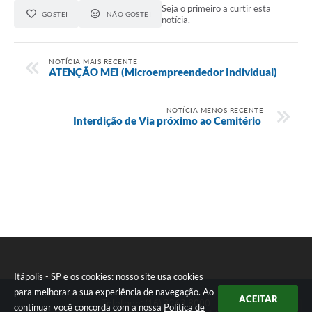
Seja o primeiro a curtir esta
GOSTEI
NÃO GOSTEI
e-SIC
notícia.
Diário Oficial
NOTÍCIA MAIS RECENTE
ATENÇÃO MEI (Microempreendedor Individual)
NOTÍCIA MENOS RECENTE
Interdição de Via próximo ao Cemitério
Itápolis - SP e os cookies: nosso site usa cookies
para melhorar a sua experiência de navegação. Ao
ACEITAR
Seta
Telefone: (16) 3263.8000
continuar você concorda com a nossa
Política de