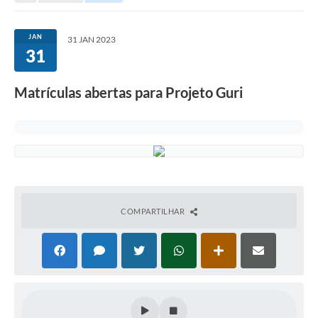
Secretarias
Serviços Online
JAN
31 JAN 2023
31
Carta de Serviços
Contato
Matrículas abertas para Projeto Guri
Legislação
Editais
Contratos
Vagas de Emprego - PAT
COMPARTILHAR
Plano Diretor
Planos de Tecnologia da Informação e Comunicação
Via Rápida Empresa
Itinerário do Transporte Público de Itápolis