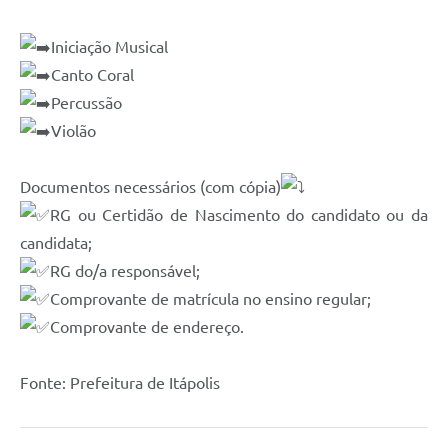
Carta de Serviços
Notícias
Iniciação Musical
Canto Coral
Turismo
Percussão
Galeria de Vídeos
Violão
Projetos
Documentos necessários (com cópia)
Contas Públicas
RG ou Certidão de Nascimento do candidato ou da
Links
candidata;
RG do/a responsável;
Telefones Úteis
Comprovante de matrícula no ensino regular;
Transparência
Comprovante de endereço.
Enquete
Fonte: Prefeitura de Itápolis
Jornal
Agenda